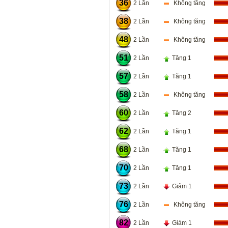
36
2 Lần
Không tăng
38
2 Lần
Không tăng
48
2 Lần
Không tăng
51
2 Lần
Tăng 1
57
2 Lần
Tăng 1
58
2 Lần
Không tăng
60
2 Lần
Tăng 2
62
2 Lần
Tăng 1
68
2 Lần
Tăng 1
70
2 Lần
Tăng 1
73
2 Lần
Giảm 1
76
2 Lần
Không tăng
82
2 Lần
Giảm 1