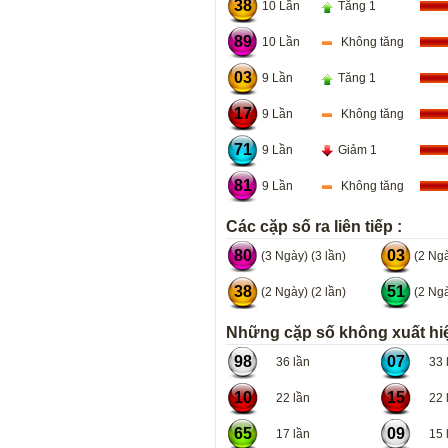
38
10 Lần
Tăng 1
89
10 Lần
Không tăng
03
9 Lần
Tăng 1
17
9 Lần
Không tăng
71
9 Lần
Giảm 1
81
9 Lần
Không tăng
Các cặp số ra liên tiếp :
80
03
(3 Ngày) (3 lần)
(2 Ngà
38
51
(2 Ngày) (2 lần)
(2 Ngà
Những cặp số không xuất hiệ
98
07
36 lần
33 l
10
15
22 lần
22 l
65
09
17 lần
15 l