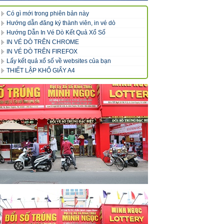
Có gì mới trong phiên bản này
Hướng dẫn đăng ký thành viên, in vé dò
Hướng Dẫn In Vé Dò Kết Quả Xổ Số
IN VÉ DÒ TRÊN CHROME
IN VÉ DÒ TRÊN FIREFOX
Lấy kết quả xổ số về websites của bạn
THIẾT LẬP KHỔ GIẤY A4