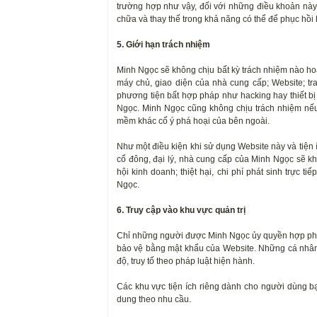
trường hợp như vậy, đối với những điều khoản này
chữa và thay thế trong khả năng có thể để phục hồi 
5. Giới hạn trách nhiệm
Minh Ngọc sẽ không chịu bất kỳ trách nhiệm nào hoặ
máy chủ, giao diện của nhà cung cấp; Website; tra
phương tiện bất hợp pháp như hacking hay thiết b
Ngọc. Minh Ngọc cũng không chịu trách nhiệm nếu t
mềm khác cố ý phá hoại của bên ngoài.
Như một điều kiện khi sử dụng Website này và tiện 
cổ đông, đại lý, nhà cung cấp của Minh Ngọc sẽ kh
hội kinh doanh; thiệt hại, chi phí phát sinh trực t
Ngọc.
6. Truy cập vào khu vực quản trị
Chỉ những người được Minh Ngọc ủy quyền hợp pháp
bảo vệ bằng mật khẩu của Website. Những cá nhân/
độ, truy tố theo pháp luật hiện hành.
Các khu vực tiện ích riêng dành cho người dùng bạ
dung theo nhu cầu.