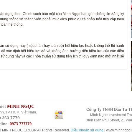
 áp dụng theo Chính sách bảo mật của Minh Ngọc bao gồm thông tin đăng ký
 dung thông tin thành viên ngoài mục đích phục vụ cá nhân hóa truy cập theo
 toàn hệ thống.
n sử dụng này (một phần hay toàn bộ) hết hiệu lực hoặc không thể thi hành
n đã xác định hết hiệu lực đó và không ảnh hưởng đến hiệu lực của các điều
 sử dụng này và các Thỏa thuận sử dụng tiện ích thì quy định nào mới nhất sẽ
iết
MINH NGỌC
Công Ty TNHH Đầu Tư T
ạnh, TP. HCM, Việt Nam.
Minh Ngoc Investment Tr
0 363 7779
Dien Bien Phu Street, 21 War
line:
0973 777779
18 MINH NGOC GROUP All Rights Reserved.
Điều khoản sử dụng
| www.minhngoc.n