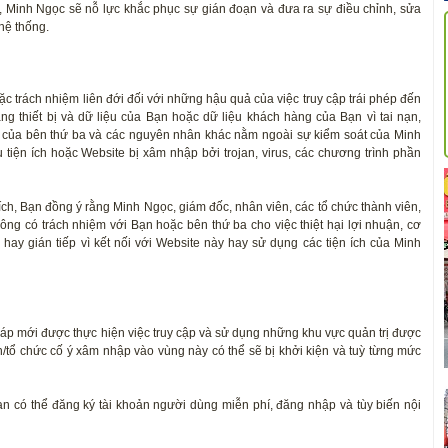
, Minh Ngọc sẽ nỗ lực khắc phục sự gián đoạn và đưa ra sự điều chỉnh, sửa
hệ thống.
c trách nhiệm liên đới đối với những hậu quả của việc truy cập trái phép đến
ng thiết bị và dữ liệu của Bạn hoặc dữ liệu khách hàng của Bạn vì tai nạn,
ị của bên thứ ba và các nguyên nhân khác nằm ngoài sự kiểm soát của Minh
iện ích hoặc Website bị xâm nhập bởi trojan, virus, các chương trình phần
ích, Bạn đồng ý rằng Minh Ngọc, giám đốc, nhân viên, các tổ chức thành viên,
ông có trách nhiệm với Bạn hoặc bên thứ ba cho việc thiệt hại lợi nhuận, cơ
iếp hay gián tiếp vì kết nối với Website này hay sử dụng các tiện ích của Minh
 mới được thực hiện việc truy cập và sử dụng những khu vực quản trị được
tổ chức cố ý xâm nhập vào vùng này có thể sẽ bị khởi kiện và tuỳ từng mức
n có thể đăng ký tài khoản người dùng miễn phí, đăng nhập và tùy biến nội