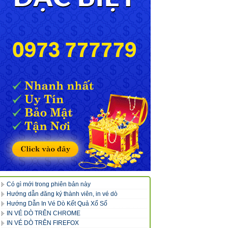
Có gì mới trong phiên bản này
Hướng dẫn đăng ký thành viên, in vé dò
Hướng Dẫn In Vé Dò Kết Quả Xổ Số
IN VÉ DÒ TRÊN CHROME
IN VÉ DÒ TRÊN FIREFOX