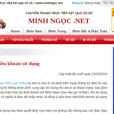
ực tiếp kết quả xổ số » www.minhngoc.net
Đăng ký
Đăng nhập
CHUYÊN TRANG TRỰC TIẾP KẾT QUẢ XỔ SỐ
MINH NGỌC .NET
Home
Miền Nam
Miền Trung
Miền Bắc & Điện Toán
QUẢ
SỚ ĐẦU ĐUÔI
THỐNG KÊ
VÉ SỐ
IN VÉ DÒ
THÔNG
iều khoản sử dụng
Cập nhật lần cuối ngày 23/03/2014
em thêm giới thiệu
) là đơn vị duy trì và phát triển trang thông tin điện tử này
rong hệ thống phân phối cung cấp nội dung cho đại lý và khách hàng, bao gồm
ụng hoặc hợp tác kinh doanh với Minh Ngọc (sau đây gọi là Bạn). Khi sử dụng
ây có nghĩa là Bạn đã chấp nhận và đồng ý tuân theo bản Điều khoản sử dụng
 sử dụng này theo quyết định của mình mà không cần thông báo cho Bạn. Bạn