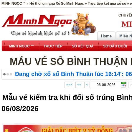
MINH NGỌC™ » Hệ thống mạng Xổ Số Minh Ngọc » Trực tiếp kết quả xổ số »
CHUYÊN
MI
Home
Miền 
MINH NGỌC ™
TRỰC TIẾP
SỔ KẾT QUẢ
SỚ ĐẦU ĐUÔI
MẪU VÉ SỐ BÌNH THUẬN N
Đang chờ xổ số Bình Thuận lúc 16:14': 06
<<<
<<
<
>
Mẫu vé kiểm tra khi đổi số trúng Bì
06/08/2026