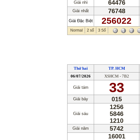
64476
Giải nhì
76748
Giải nhất
256022
Giải Đặc Biệt
0
1
2
Normal
2 số
3 Số
KẾT QUẢ XỔ SỐ MIỀN 
Thứ hai
TP. HCM
06/07/2026
XSHCM - 7B2
33
Giải tám
015
Giải bảy
1256
5846
Giải sáu
1210
5742
Giải năm
16001