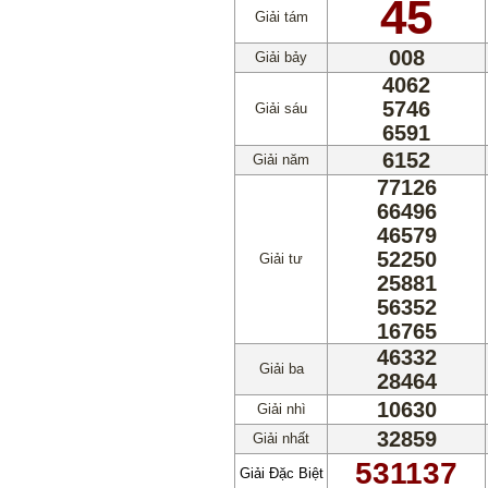
45
Giải tám
008
Giải bảy
4062
5746
Giải sáu
6591
6152
Giải năm
77126
66496
46579
52250
Giải tư
25881
56352
16765
46332
Giải ba
28464
10630
Giải nhì
32859
Giải nhất
531137
Giải Đặc Biệt