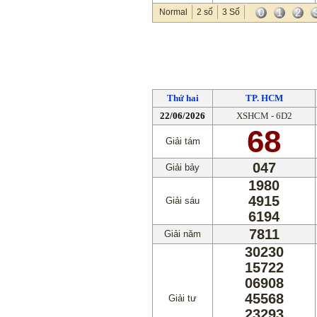
0
1
2
Normal
2 số
3 Số
KẾT QUẢ XỔ SỐ MIỀN 
Thứ hai
TP. HCM
22/06/2026
XSHCM - 6D2
68
Giải tám
047
Giải bảy
1980
4915
Giải sáu
6194
7811
Giải năm
30230
15722
06908
45568
Giải tư
23293