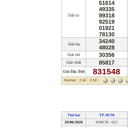
51614
49335
99318
Giải tư
92519
01921
78130
34240
Giải ba
48028
30356
Giải nhì
85817
Giải nhất
831548
Giải Đặc Biệt
0
1
2
Normal
2 số
3 Số
KẾT QUẢ XỔ SỐ MIỀN 
Thứ hai
TP. HCM
29/06/2026
XSHCM - 6E2