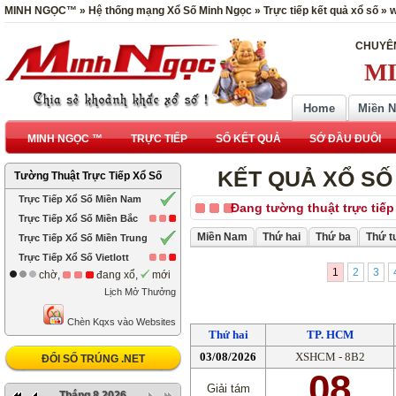
MINH NGỌC™ » Hệ thống mạng Xổ Số Minh Ngọc » Trực tiếp kết quả xổ số »
CHUYÊN
MI
Home
Miền 
MINH NGỌC ™
TRỰC TIẾP
SỔ KẾT QUẢ
SỚ ĐẦU ĐUÔI
KẾT QUẢ XỔ SỐ 
Tường Thuật Trực Tiếp Xổ Số
Trực Tiếp Xổ Số Miền Nam
Đang tường thuật trực tiế
Trực Tiếp Xổ Số Miền Bắc
Miền Nam
Thứ hai
Thứ ba
Thứ t
Trực Tiếp Xổ Số Miền Trung
Trực Tiếp Xổ Số Vietlott
1
2
3
chờ,
đang xổ,
mới
Lịch Mở Thưởng
KẾT QUẢ XỔ SỐ MIỀN 
Chèn Kqxs vào Websites
Thứ hai
TP. HCM
03/08/2026
XSHCM - 8B2
ĐỔI SỐ TRÚNG .NET
08
Giải tám
Tháng 8 2026