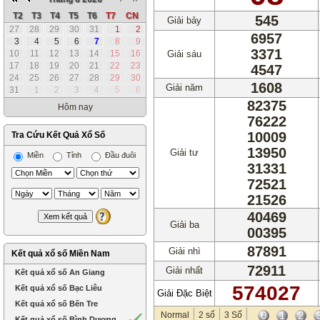
T2
T3
T4
T5
T6
T7
CN
545
Giải bảy
27
28
29
30
31
1
2
6957
3
4
5
6
7
8
9
3371
10
11
12
13
14
15
16
Giải sáu
17
18
19
20
21
22
23
4547
24
25
26
27
28
29
30
1608
Giải năm
31
1
2
3
4
5
6
82375
Hôm nay
76222
10009
Tra Cứu Kết Quả Xổ Số
13950
Giải tư
Miền
Tỉnh
Đầu đuôi
31331
72521
21526
40469
Giải ba
00395
87891
Giải nhì
Kết quả xổ số Miền Nam
72911
Giải nhất
Kết quả xổ số An Giang
574027
Kết quả xổ số Bạc Liêu
Giải Đặc Biệt
Kết quả xổ số Bến Tre
0
1
2
Normal
2 số
3 Số
Kết quả xổ số Bình Dương