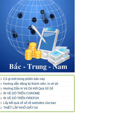
Có gì mới trong phiên bản này
Hướng dẫn đăng ký thành viên, in vé dò
Hướng Dẫn In Vé Dò Kết Quả Xổ Số
IN VÉ DÒ TRÊN CHROME
IN VÉ DÒ TRÊN FIREFOX
Lấy kết quả xổ số về websites của bạn
THIẾT LẬP KHỔ GIẤY A4