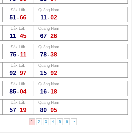
Đắk Lắk
Quảng Nam
51
66
11
02
-
-
Đắk Lắk
Quảng Nam
11
45
67
26
-
-
Đắk Lắk
Quảng Nam
75
11
78
38
-
-
Đắk Lắk
Quảng Nam
92
97
15
92
-
-
Đắk Lắk
Quảng Nam
85
04
16
18
-
-
Đắk Lắk
Quảng Nam
57
19
80
05
-
-
1
2
3
4
5
6
>