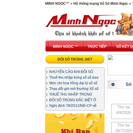
MINH NGỌC™ » Hệ thống mạng Xổ Số Minh Ngọc » Tr
MINH NGỌC ™
TRỰC TIẾP
SỔ KẾT 
ĐỔI SỐ TRÚNG .NET
KHUYẾN CÁO KHI ĐỔI SỐ
TRÚNG
Thuế thu nhập trúng xổ số bao
nhiêu phần trăm?
Mức chi hoa hồng đại lý xổ số
Sớ 
Thay đổi giờ mở thưởng Xổ số
Miền Bắc
THUẾ THU NHẬP TRÚNG
THƯỞNG XỔ SỐ
ĐỔI SỐ TRÚNG ĐẶC BIỆT Ở
ĐÂU & THỦ TỤC NHƯ THẾ NÀO?
Nghị định 78/2012/NĐ-CP về
Thứ ba
kinh doanh xổ số
4/8/2026
Thứ ba
28/7/2026