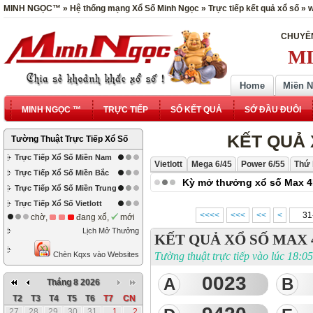
MINH NGỌC™ » Hệ thống mạng Xổ Số Minh Ngọc » Trực tiếp kết quả xổ số »
CHUYÊN
MI
Home
Miền 
MINH NGỌC ™
TRỰC TIẾP
SỔ KẾT QUẢ
SỚ ĐẦU ĐUÔI
KẾT QUẢ 
Tường Thuật Trực Tiếp Xổ Số
Trực Tiếp Xổ Số Miền Nam
Vietlott
Mega 6/45
Power 6/55
Thứ 
Trực Tiếp Xổ Số Miền Bắc
Kỳ mở thưởng xổ số Max 4D
Trực Tiếp Xổ Số Miền Trung
Trực Tiếp Xổ Số Vietlott
<<<<
<<<
<<
<
chờ,
đang xổ,
mới
Lịch Mở Thưởng
KẾT QUẢ XỔ SỐ MAX 
Chèn Kqxs vào Websites
Tường thuật trực tiếp vào lúc 18:0
0023
A
B
Tháng 8 2026
T2
T3
T4
T5
T6
T7
CN
27
28
29
30
31
1
2