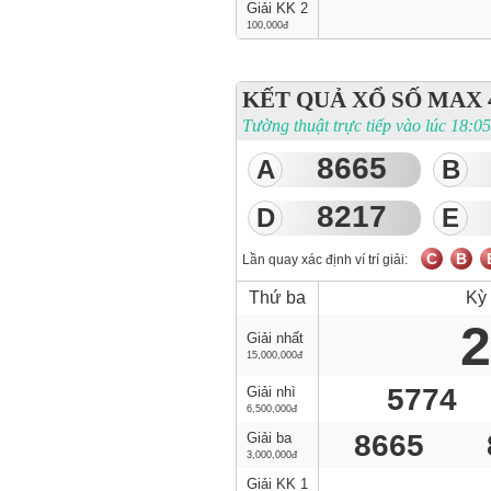
Giải KK 2
100,000đ
KẾT QUẢ XỔ SỐ MAX 
Tường thuật trực tiếp vào lúc 18:0
8665
A
B
8217
D
E
C
B
Lần quay xác định ví trí giải:
Thứ ba
Kỳ
2
Giải nhất
15,000,000đ
5774
Giải nhì
6,500,000đ
8665
Giải ba
3,000,000đ
Giải KK 1