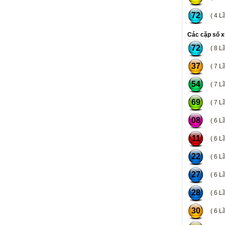
72
( 4 L
Các cặp số xu
72
( 8 L
37
( 7 L
54
( 7 L
69
( 7 L
08
( 6 L
11
( 6 L
22
( 6 L
27
( 6 L
28
( 6 L
30
( 6 L