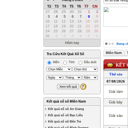
Xổ Số Đắk Nông
T2
T3
T4
T5
T6
T7
CN
27
28
29
30
31
1
2
3
4
5
6
7
8
9
10
11
12
13
14
15
16
17
18
19
20
21
22
23
24
25
26
27
28
29
30
31
1
2
3
4
5
6
Hôm nay
Đang ch
Miền Nam
Tra Cứu Kết Quả Xổ Số
Miền
Tỉnh
Đầu đuôi
KẾT 
Thứ sáu
07/08/2026
Giải tám
Kết quả xổ số Miền Nam
Giải bảy
Kết quả xổ số An Giang
Kết quả xổ số Bạc Liêu
Giải sáu
Kết quả xổ số Bến Tre
Kết quả xổ số Bình Dương