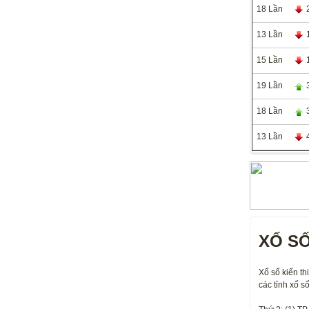
18 Lần
13 Lần
15 Lần
19 Lần
18 Lần
13 Lần
XỔ SỐ
Xổ số kiến th
các tỉnh xổ 