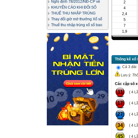
Nghị định 78/2012/NĐ-CP về
2
kinh doanh xổ số
KHUYẾN CÁO KHI ĐỔI SỐ
4
TRÚNG
THUẾ THU NHẬP TRÚNG
2
,
4
THƯỞNG XỔ SỐ
Thay đổi giờ mở thưởng Xổ số
5
Miền Bắc
Thuế thu nhập trúng xổ số bao
7
nhiêu phần trăm?
1
,
9
Thống kê xổ 
Cả 3 đài
Lưu ý:
Thố
Các cặp số xu
11
( 4 L
17
( 4 L
27
( 4 L
34
( 4 L
45
( 4 L