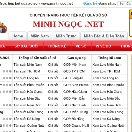
ực tiếp kết quả xổ số » www.minhngoc.net
Đăng ký
Đăng nhập
CHUYÊN TRANG TRỰC TIẾP KẾT QUẢ XỔ SỐ
MINH NGỌC .NET
Home
Miền Nam
Miền Trung
Miền Bắc & Điện Toán
QUẢ
SỚ ĐẦU ĐUÔI
THỐNG KÊ
VÉ SỐ
IN VÉ DÒ
THÔNG
8/2026
Thống kê tần suất xổ số
Gan cực đại
Thống kê Loto
m
Tần suất Miền Nam
Chi tiết!..
GCĐ Miền Nam
Xem Loto Miền Nam
Tần suất TP. HCM
Chi tiết!..
GCĐ TP. HCM
Xem Loto TP. HCM
Tần suất Long An
Chi tiết!..
GCĐ Long An
Xem Loto Long An
ớc
Tần suất Bình Phước
Chi tiết!..
GCĐ Bình Phước
Xem Loto Bình Phước
g
Tần suất Hậu Giang
Chi tiết!..
GCĐ Hậu Giang
Xem Loto Hậu Giang
Tần suất Miền Bắc
Chi tiết!..
GCĐ Miền Bắc
Xem Loto Miền Bắc
Tần suất Nam Định
Chi tiết!..
GCĐ Nam Định
Xem Loto Nam Định
ng
Tần suất Miền Trung
Chi tiết!..
GCĐ Miền Trung
Xem Loto Miền Trung
Tần suất Đà Nẵng
Chi tiết!..
GCĐ Đà Nẵng
Xem Loto Đà Nẵng
ãi
Tần suất Quảng Ngãi
Chi tiết!..
GCĐ Quảng Ngãi
Xem Loto Quảng Ngãi