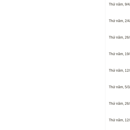
Thứ năm, 9/4
Thứ năm, 2/4
Thứ năm, 26
Thứ năm, 19
Thứ năm, 12
Thứ năm, 5/3
Thứ năm, 26
Thứ năm, 12