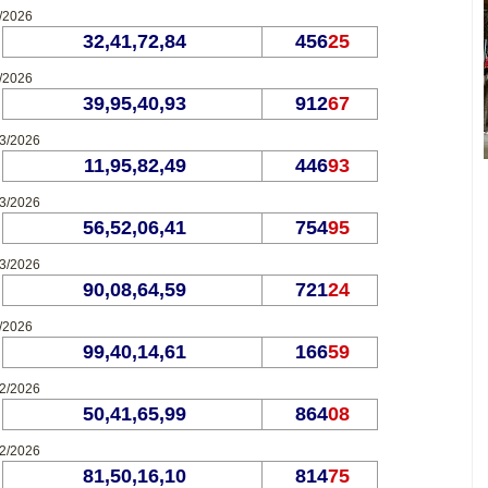
/2026
32,41,72,84
456
25
/2026
39,95,40,93
912
67
/3/2026
11,95,82,49
446
93
/3/2026
56,52,06,41
754
95
/3/2026
90,08,64,59
721
24
/2026
99,40,14,61
166
59
/2/2026
50,41,65,99
864
08
/2/2026
81,50,16,10
814
75