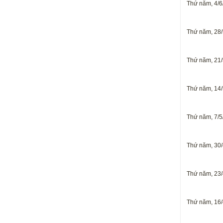
Thứ năm, 4/6
Thứ năm, 28
Thứ năm, 21
Thứ năm, 14
Thứ năm, 7/5
Thứ năm, 30
Thứ năm, 23
Thứ năm, 16