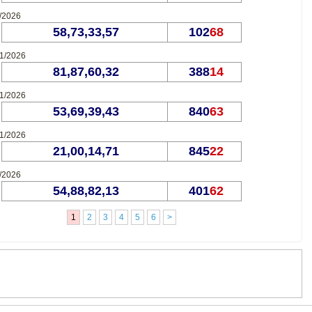
/2026
58,73,33,57
102
68
/1/2026
81,87,60,32
388
14
/1/2026
53,69,39,43
840
63
/1/2026
21,00,14,71
845
22
/2026
54,88,82,13
401
62
1
2
3
4
5
6
>