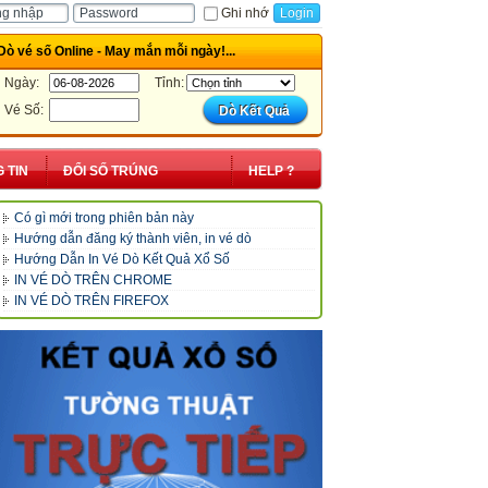
Ghi nhớ
Dò vé số Online - May mắn mỗi ngày!...
Ngày:
Tỉnh:
Vé Số:
 TIN
ĐỔI SỐ TRÚNG
HELP ?
Có gì mới trong phiên bản này
Hướng dẫn đăng ký thành viên, in vé dò
Hướng Dẫn In Vé Dò Kết Quả Xổ Số
IN VÉ DÒ TRÊN CHROME
IN VÉ DÒ TRÊN FIREFOX