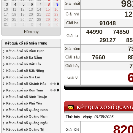
98
Giải nhất
3
4
5
6
7
8
9
10
11
12
13
14
15
16
12
Giải nhì
17
18
19
20
21
22
23
24
25
26
27
28
29
30
91048
Giải ba
31
1
2
3
4
5
6
44990
74850
Hôm nay
Giải tư
29127
85
Kết quả xổ số Miền Trung
7
Giải năm
Kết quả xổ số Bình Định
7660
8
Giải sáu
Kết quả xổ số Đà Nẵng
Kết quả xổ số Đắk Lắk
7
Giải bảy
Kết quả xổ số Đắk Nông
Giải 8
Kết quả xổ số Gia Lai
Kết quả xổ số Khánh Hòa
Kết quả xổ số Kon Tum
Kết quả xổ số Ninh Thuận
Kết quả xổ số Phú Yên
KẾT QUẢ XỔ SỐ QUẢNG
Kết quả xổ số Quảng Bình
Kết quả xổ số Quảng Nam
Thứ bảy
Ngày:
01/08/2026
Kết quả xổ số Quảng Ngãi
82
Giải ĐB
Kết quả xổ số Quảng Trị