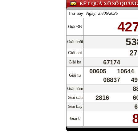
KẾT QUẢ XỔ SỐ QUẢNG
Thứ bảy
Ngày:
27/06/2026
42
Giải ĐB
53
Giải nhất
27
Giải nhì
67174
Giải ba
00605
10644
Giải tư
08837
49
8
Giải năm
2816
6
Giải sáu
6
Giải bảy
Giải 8