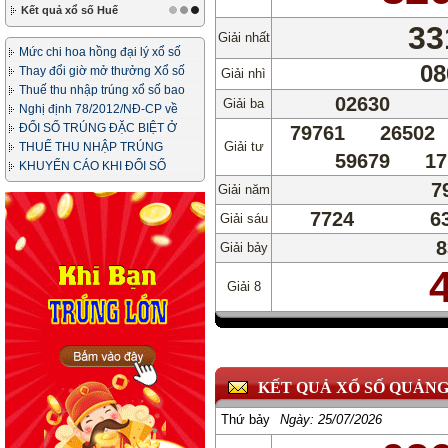
Kết quả xổ số Huế
33
Giải nhất
Mức chi hoa hồng đại lý xổ số
08
Thay đổi giờ mở thưởng Xổ số
Giải nhì
Miền Bắc
Thuế thu nhập trúng xổ số bao
02630
Giải ba
nhiêu phần trăm?
Nghị định 78/2012/NĐ-CP về
kinh doanh xổ số
ĐỔI SỐ TRÚNG ĐẶC BIỆT Ở
79761
26502
ĐÂU & THỦ TỤC NHƯ THẾ NÀO?
Giải tư
THUẾ THU NHẬP TRÚNG
59679
17
THƯỞNG XỔ SỐ
KHUYẾN CÁO KHI ĐỔI SỐ
TRÚNG
7
Giải năm
7724
6
Giải sáu
8
Giải bảy
Giải 8
KẾT QUẢ XỔ SỐ QUẢNG
Thứ bảy
Ngày:
25/07/2026