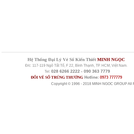
Hệ Thống Đại Lý Vé Số Kiến Thiết
MINH NGỌC
Đ/c: 117-119 Ngô Tất Tố, F 22, Bình Thạnh, TP. HCM, Việt Nam.
028 6266 2222 - 090 363 7779
Tel:
ĐỔI VÉ SỐ TRÚNG THƯỞNG
Hotline:
0973 777779
Copyright © 1996 - 2018 MINH NGOC GROUP All R