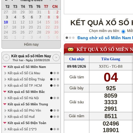
T2
T3
T4
T5
T6
T7
CN
27
28
29
30
31
1
2
3
4
5
6
7
8
9
KẾT QUẢ XỔ SỐ K
10
11
12
13
14
15
16
17
18
19
20
21
22
23
Chọn miền ưu tiên:
Miề
24
25
26
27
28
29
30
31
1
2
3
4
5
6
Đang chờ xổ số Miền Nam l
Hôm nay
KẾT QUẢ XỔ SỐ MIỀN 
Kết quả xổ số Hôm Nay
<
>
Chủ nhật
Tiền Giang
Thứ hai - Ngày 10/08/2026
09/08/2026
XSTG - TG-B8
Kết quả xổ Số Miền Nam
04
Kết quả xổ Số Cà Mau
Giải tám
Kết quả xổ Số Đồng Tháp
Kết quả xổ Số TP. HCM
925
Giải bảy
Kết quả xổ Số Miền Bắc
8059
Kết quả xổ Số Hà Nội
3333
Giải sáu
Kết quả xổ Số Miền Trung
2991
Kết quả xổ Số Phú Yên
8511
Giải năm
Kết quả xổ Số Huế
02496
Kết quả xổ Số Điện Toán
18901
Kết quả xổ Số 1*2*3