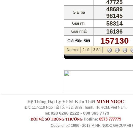
47725
48689
Giải ba
98145
58314
Giải nhì
16186
Giải nhất
157130
Giải Đặc Biệt
0
1
2
Normal
2 số
3 Số
Hệ Thống Đại Lý Vé Số Kiến Thiết
MINH NGỌC
Đ/c: 117-119 Ngô Tất Tố, F 22, Bình Thạnh, TP. HCM, Việt Nam.
028 6266 2222 - 090 363 7779
Tel:
ĐỔI VÉ SỐ TRÚNG THƯỞNG
Hotline:
0973 777779
Copyright © 1996 - 2018 MINH NGOC GROUP All R