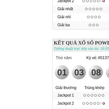
Jackpot 2
Giải nhất
Giải nhì
Giải ba
KẾT QUẢ XỔ SỐ POWE
Tường thuật trực tiếp vào lúc 18:0
Thứ năm
Kỳ vé:
#0137
01
03
08
Giải thưởng
Trùng khớp
Jackpot 1
Jackpot 2