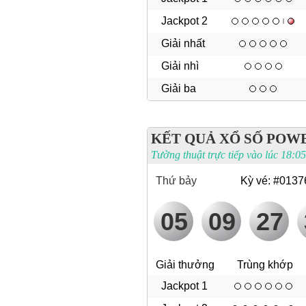
Jackpot 2
Giải nhất
Giải nhì
Giải ba
KẾT QUẢ XỔ SỐ POWE
Tường thuật trực tiếp vào lúc 18:0
Thứ bảy
Kỳ vé:
#0137
05
09
27
Giải thưởng
Trùng khớp
Jackpot 1