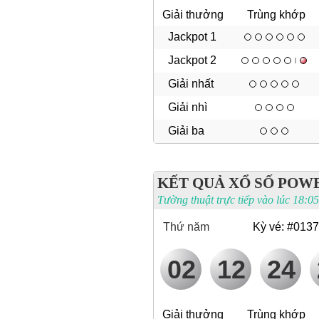
Giải thưởng
Trùng khớp
Jackpot 1
Jackpot 2
Giải nhất
Giải nhì
Giải ba
KẾT QUẢ XỔ SỐ POWE
Tường thuật trực tiếp vào lúc 18:0
Thứ năm
Kỳ vé:
#0137
02
12
24
Giải thưởng
Trùng khớp