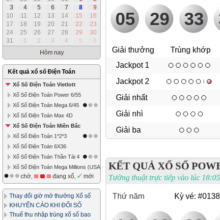
3
4
5
6
7
8
9
05
29
33
10
11
12
13
14
15
16
17
18
19
20
21
22
23
24
25
26
27
28
29
30
31
1
2
3
4
5
6
Giải thưởng
Trùng khớp
Hôm nay
Jackpot 1
Kết quả xổ số Điện Toán
Jackpot 2
Xổ Số Điện Toán Vietlott
Xổ Số Điện Toán Power 6/55
Giải nhất
Xổ Số Điện Toán Mega 6/45
Giải nhì
Xổ Số Điện Toán Max 4D
Xổ Số Điện Toán Miền Bắc
Giải ba
Xổ Số Điện Toán 1*2*3
Xổ Số Điện Toán 6X36
Xổ Số Điện Toán Thần Tài 4
KẾT QUẢ XỔ SỐ POWE
Xổ Số Điện Toán Mega Millions (USA)
chờ,
đang xổ,
mới
Tường thuật trực tiếp vào lúc 18:0
Thứ năm
Kỳ vé:
#0138
Thay đổi giờ mở thưởng Xổ số
Miền Bắc
KHUYẾN CÁO KHI ĐỔI SỐ
TRÚNG
Thuế thu nhập trúng xổ số bao