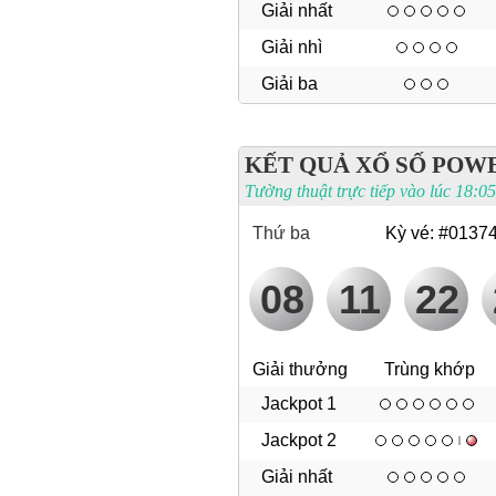
Giải nhất
Giải nhì
Giải ba
KẾT QUẢ XỔ SỐ POWE
Tường thuật trực tiếp vào lúc 18:0
Thứ ba
Kỳ vé:
#0137
08
11
22
Giải thưởng
Trùng khớp
Jackpot 1
Jackpot 2
Giải nhất