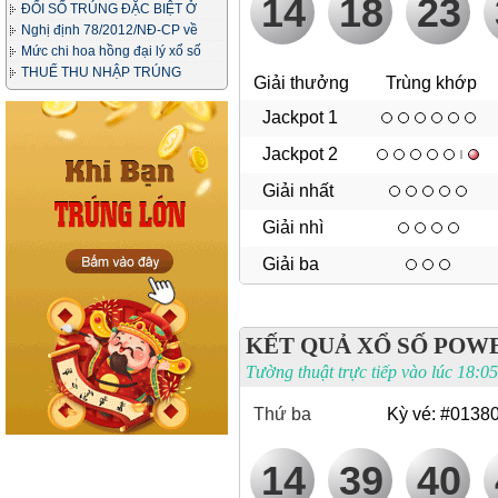
14
18
23
nhiêu phần trăm?
ĐỔI SỐ TRÚNG ĐẶC BIỆT Ở
ĐÂU & THỦ TỤC NHƯ THẾ NÀO?
Nghị định 78/2012/NĐ-CP về
kinh doanh xổ số
Mức chi hoa hồng đại lý xổ số
THUẾ THU NHẬP TRÚNG
Giải thưởng
Trùng khớp
THƯỞNG XỔ SỐ
Jackpot 1
Jackpot 2
Giải nhất
Giải nhì
Giải ba
KẾT QUẢ XỔ SỐ POWE
Tường thuật trực tiếp vào lúc 18:0
Thứ ba
Kỳ vé:
#0138
14
39
40