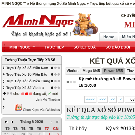
MINH NGỌC™ » Hệ thống mạng Xổ Số Minh Ngọc » Trực tiếp kết quả xổ số »
CHUYÊN
MI
Home
Miền 
MINH NGỌC ™
TRỰC TIẾP
SỔ KẾT QUẢ
SỚ ĐẦU ĐUÔI
KẾT QUẢ XỔ
Tường Thuật Trực Tiếp Xổ Số
Trực Tiếp Xổ Số Miền Nam
Vietlott
Mega 6/45
Power 6/55
Thứ 
Trực Tiếp Xổ Số Miền Bắc
Kỳ mở thưởng xổ số Power 6
Trực Tiếp Xổ Số Miền Trung
18:10:00
Trực Tiếp Xổ Số Vietlott
chờ,
đang xổ,
mới
<<<<
<<<
<<
<
Lịch Mở Thưởng
KẾT QUẢ XỔ SỐ POWE
Chèn Kqxs vào Websites
Tường thuật trực tiếp vào lúc 18:0
Tháng 8 2026
Thứ bảy
Kỳ vé:
#0138
T2
T3
T4
T5
T6
T7
CN
27
28
29
30
31
1
2