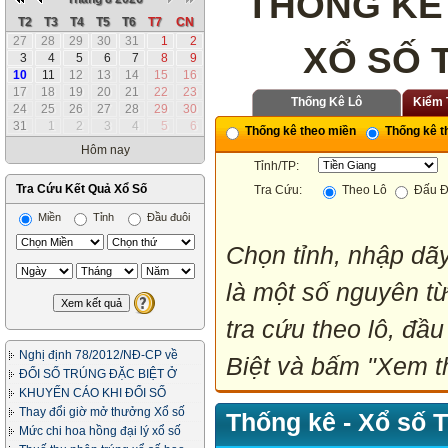
THỐNG KÊ
T2
T3
T4
T5
T6
T7
CN
27
28
29
30
31
1
2
XỔ SỐ 
3
4
5
6
7
8
9
10
11
12
13
14
15
16
17
18
19
20
21
22
23
Thống Kê Lô
Kiểm 
24
25
26
27
28
29
30
31
1
2
3
4
5
6
Thống kê theo miền
Thống kê th
Hôm nay
Tỉnh/TP:
Tra Cứu Kết Quả Xổ Số
Tra Cứu:
Theo Lô
Đấu Đ
Miền
Tỉnh
Đầu đuôi
Chọn tỉnh, nhập dãy
là một số nguyên từ
tra cứu theo lô, đầu
Nghị định 78/2012/NĐ-CP về
Biệt và bấm "Xem th
kinh doanh xổ số
ĐỔI SỐ TRÚNG ĐẶC BIỆT Ở
ĐÂU & THỦ TỤC NHƯ THẾ NÀO?
KHUYẾN CÁO KHI ĐỔI SỐ
TRÚNG
Thay đổi giờ mở thưởng Xổ số
Thống kê - Xổ số 
Miền Bắc
Mức chi hoa hồng đại lý xổ số