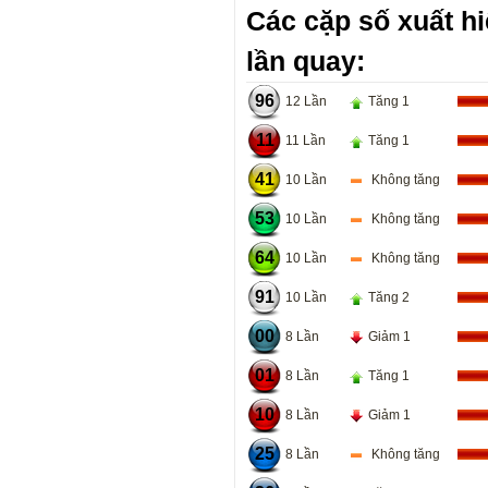
Các cặp số xuất hi
lần quay:
96
12 Lần
Tăng 1
11
11 Lần
Tăng 1
41
10 Lần
Không tăng
53
10 Lần
Không tăng
64
10 Lần
Không tăng
91
10 Lần
Tăng 2
00
8 Lần
Giảm 1
01
8 Lần
Tăng 1
10
8 Lần
Giảm 1
25
8 Lần
Không tăng