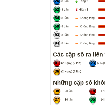
26
8 Lần
Tăng 2
52
8 Lần
Giảm 1
54
8 Lần
Không tăng
59
8 Lần
Không tăng
93
8 Lần
Không tăng
94
8 Lần
Không tăng
Các cặp số ra liên 
01
23
(2 Ngày) (2 lần)
(2 Ngà
36
(2 Ngày) (2 lần)
Những cặp số khôn
38
18
20 lần
17 l
37
05
16 lần
14 l