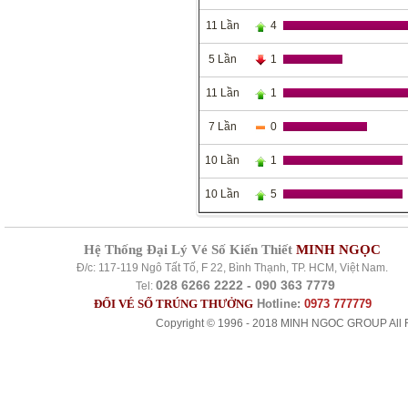
11 Lần
4
5 Lần
1
11 Lần
1
7 Lần
0
10 Lần
1
10 Lần
5
Hệ Thống Đại Lý Vé Số Kiến Thiết
MINH NGỌC
Đ/c: 117-119 Ngô Tất Tố, F 22, Bình Thạnh, TP. HCM, Việt Nam.
028 6266 2222 - 090 363 7779
Tel:
ĐỔI VÉ SỐ TRÚNG THƯỞNG
Hotline:
0973 777779
Copyright © 1996 - 2018 MINH NGOC GROUP All R