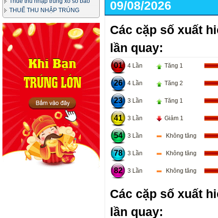
Thuế thu nhập trúng xổ số bao
09/08/2026
nhiêu phần trăm?
THUẾ THU NHẬP TRÚNG
THƯỞNG XỔ SỐ
Các cặp số xuất hi
lần quay:
01
4 Lần
Tăng 1
26
4 Lần
Tăng 2
23
3 Lần
Tăng 1
41
3 Lần
Giảm 1
54
3 Lần
Không tăng
78
3 Lần
Không tăng
82
3 Lần
Không tăng
Các cặp số xuất hi
lần quay: