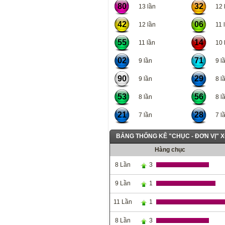
80
32
13 lần
12 l
42
06
12 lần
11 l
55
14
11 lần
10 l
02
71
9 lần
9 lầ
90
29
9 lần
8 lầ
53
56
8 lần
8 lầ
21
28
7 lần
7 lầ
BẢNG THỐNG KÊ "CHỤC - ĐƠN VỊ" 
Hàng chục
8 Lần
3
9 Lần
1
11 Lần
1
8 Lần
3