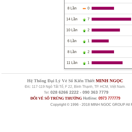
8 Lần
0
14 Lần
7
10 Lần
2
6 Lần
1
8 Lần
2
11 Lần
1
Hệ Thống Đại Lý Vé Số Kiến Thiết
MINH NGỌC
Đ/c: 117-119 Ngô Tất Tố, F 22, Bình Thạnh, TP. HCM, Việt Nam.
028 6266 2222 - 090 363 7779
Tel:
ĐỔI VÉ SỐ TRÚNG THƯỞNG
Hotline:
0973 777779
Copyright © 1996 - 2018 MINH NGOC GROUP All R