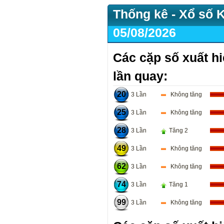
Thống kê - Xổ số 
05/08/2026
Các cặp số xuất hi
lần quay:
20
3 Lần
Không tăng
25
3 Lần
Không tăng
28
3 Lần
Tăng 2
49
3 Lần
Không tăng
62
3 Lần
Không tăng
74
3 Lần
Tăng 1
99
3 Lần
Không tăng