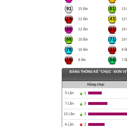
91
61
15 lần
13 l
19
43
12 lần
12 l
89
01
12 lần
10 l
68
71
10 lần
10 l
78
11
10 lần
9 lầ
18
54
8 lần
7 lầ
BẢNG THỐNG KÊ "CHỤC - ĐƠN V
Hàng chục
5 Lần
1
7 Lần
3
15 Lần
3
6 Lần
2