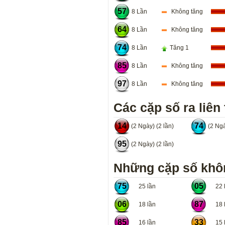
57
8 Lần
Không tăng
64
8 Lần
Không tăng
74
8 Lần
Tăng 1
85
8 Lần
Không tăng
97
8 Lần
Không tăng
Các cặp số ra liên 
14
74
(2 Ngày) (2 lần)
(2 Ngà
95
(2 Ngày) (2 lần)
Những cặp số khôn
75
05
25 lần
22 l
06
87
18 lần
18 l
85
33
16 lần
15 l