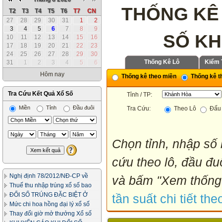
THỐNG KÊ
T2
T3
T4
T5
T6
T7
CN
27
28
29
30
31
1
2
3
4
5
6
7
8
9
SỐ K
10
11
12
13
14
15
16
17
18
19
20
21
22
23
24
25
26
27
28
29
30
Thống Kê Lô
Kiểm 
31
1
2
3
4
5
6
Hôm nay
Thống kê theo miền
Thống kê th
Tra Cứu Kết Quả Xổ Số
Tỉnh / TP:
Miền
Tỉnh
Đầu đuôi
Tra Cứu:
Theo Lô
Đấu 
Chọn tỉnh, nhập số 
cứu theo lô, đầu đuô
Nghị định 78/2012/NĐ-CP về
và bấm "Xem thống 
kinh doanh xổ số
Thuế thu nhập trúng xổ số bao
nhiêu phần trăm?
ĐỔI SỐ TRÚNG ĐẶC BIỆT Ở
tần suất chi tiết the
ĐÂU & THỦ TỤC NHƯ THẾ NÀO?
Mức chi hoa hồng đại lý xổ số
Thay đổi giờ mở thưởng Xổ số