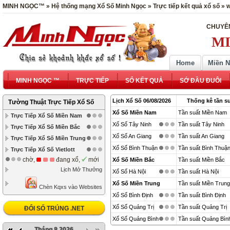
MINH NGỌC™ » Hệ thống mạng Xổ Số Minh Ngọc » Trực tiếp kết quả xổ số »
CHUYÊN
MI
Home
Miền 
MINH NGỌC ™
TRỰC TIẾP
SỔ KẾT QUẢ
SỚ ĐẦU ĐUÔI
Lịch Xổ Số 06/08/2026
Thống kê tần su
Tường Thuật Trực Tiếp Xổ Số
Xổ Số Miền Nam
Tần suất Miền Nam
Trực Tiếp Xổ Số Miền Nam
Xổ Số Tây Ninh
Tần suất Tây Ninh
Trực Tiếp Xổ Số Miền Bắc
Xổ Số An Giang
Tần suất An Giang
Trực Tiếp Xổ Số Miền Trung
Xổ Số Bình Thuận
Tần suất Bình Thuậ
Trực Tiếp Xổ Số Vietlott
chờ,
đang xổ,
mới
Xổ Số Miền Bắc
Tần suất Miền Bắc
Lịch Mở Thưởng
Xổ Số Hà Nội
Tần suất Hà Nội
Xổ Số Miền Trung
Tần suất Miền Trung
Chèn Kqxs vào Websites
Xổ Số Bình Định
Tần suất Bình Định
Xổ Số Quảng Trị
Tần suất Quảng Trị
ĐỔI SỐ TRÚNG .NET
Xổ Số Quảng Bình
Tần suất Quảng Bìn
Tháng 8 2026