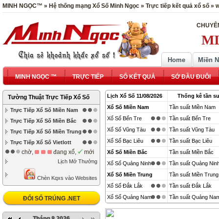
MINH NGỌC™ » Hệ thống mạng Xổ Số Minh Ngọc » Trực tiếp kết quả xổ số »
CHUYÊN
MI
Home
Miền 
MINH NGỌC ™
TRỰC TIẾP
SỔ KẾT QUẢ
SỚ ĐẦU ĐUÔI
Lịch Xổ Số 11/08/2026
Thống kê tần su
Tường Thuật Trực Tiếp Xổ Số
Xổ Số Miền Nam
Tần suất Miền Nam
Trực Tiếp Xổ Số Miền Nam
Xổ Số Bến Tre
Tần suất Bến Tre
Trực Tiếp Xổ Số Miền Bắc
Xổ Số Vũng Tàu
Tần suất Vũng Tàu
Trực Tiếp Xổ Số Miền Trung
Xổ Số Bạc Liêu
Tần suất Bạc Liêu
Trực Tiếp Xổ Số Vietlott
chờ,
đang xổ,
mới
Xổ Số Miền Bắc
Tần suất Miền Bắc
Lịch Mở Thưởng
Xổ Số Quảng Ninh
Tần suất Quảng Nin
Xổ Số Miền Trung
Tần suất Miền Trung
Chèn Kqxs vào Websites
Xổ Số Đắk Lắk
Tần suất Đắk Lắk
Xổ Số Quảng Nam
Tần suất Quảng Na
ĐỔI SỐ TRÚNG .NET
Tháng 8 2026