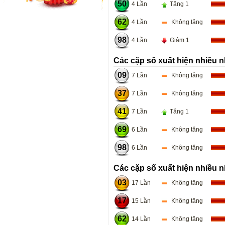
50
4 Lần
Tăng 1
62
4 Lần
Không tăng
98
4 Lần
Giảm 1
Các cặp số xuất hiện nhiều n
09
7 Lần
Không tăng
37
7 Lần
Không tăng
41
7 Lần
Tăng 1
69
6 Lần
Không tăng
98
6 Lần
Không tăng
Các cặp số xuất hiện nhiều n
03
17 Lần
Không tăng
17
15 Lần
Không tăng
62
14 Lần
Không tăng