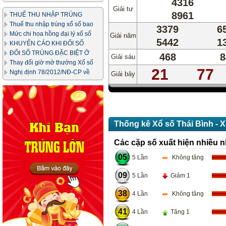
4316
Giải tư
8961
THUẾ THU NHẬP TRÚNG
THƯỞNG XỔ SỐ
Thuế thu nhập trúng xổ số bao
3379
6
nhiêu phần trăm?
Mức chi hoa hồng đại lý xổ số
Giải năm
5442
1
KHUYẾN CÁO KHI ĐỔI SỐ
TRÚNG
ĐỔI SỐ TRÚNG ĐẶC BIỆT Ở
468
8
Giải sáu
ĐÂU & THỦ TỤC NHƯ THẾ NÀO?
Thay đổi giờ mở thưởng Xổ số
21
77
Miền Bắc
Nghị định 78/2012/NĐ-CP về
Giải bảy
kinh doanh xổ số
Thống kê Xổ số Thái Bình - 
Các cặp số xuất hiện nhiều n
05
5 Lần
Không tăng
09
5 Lần
Giảm 1
38
4 Lần
Không tăng
41
4 Lần
Tăng 1