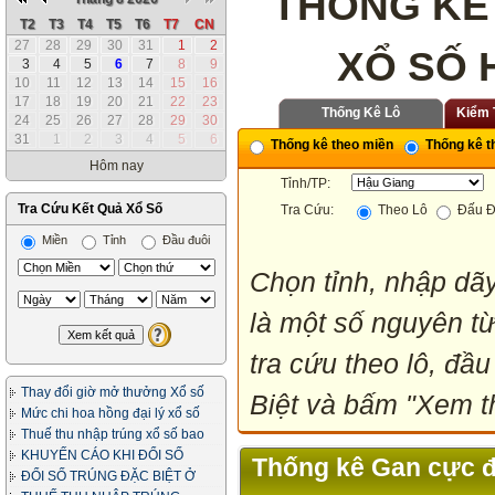
THỐNG KÊ
T2
T3
T4
T5
T6
T7
CN
27
28
29
30
31
1
2
XỔ SỐ 
3
4
5
6
7
8
9
10
11
12
13
14
15
16
17
18
19
20
21
22
23
Thống Kê Lô
Kiểm 
24
25
26
27
28
29
30
31
1
2
3
4
5
6
Thống kê theo miền
Thống kê th
Hôm nay
Tỉnh/TP:
Tra Cứu Kết Quả Xổ Số
Tra Cứu:
Theo Lô
Đấu Đ
Miền
Tỉnh
Đầu đuôi
Chọn tỉnh, nhập dãy
là một số nguyên từ
tra cứu theo lô, đầu
Thay đổi giờ mở thưởng Xổ số
Biệt và bấm "Xem th
Miền Bắc
Mức chi hoa hồng đại lý xổ số
Thuế thu nhập trúng xổ số bao
nhiêu phần trăm?
KHUYẾN CÁO KHI ĐỔI SỐ
Thống kê Gan cực đ
TRÚNG
ĐỔI SỐ TRÚNG ĐẶC BIỆT Ở