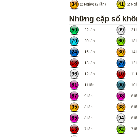
34
41
(2 Ngày) (2 lần)
(2 Ngà
Những cặp số khôn
50
09
22 lần
21 l
70
60
20 lần
18 l
24
30
15 lần
14 l
18
29
13 lần
12 l
96
10
12 lần
11 l
81
00
11 lần
10 l
87
08
9 lần
8 lầ
35
38
8 lần
8 lầ
85
94
8 lần
8 lầ
13
62
7 lần
7 lầ