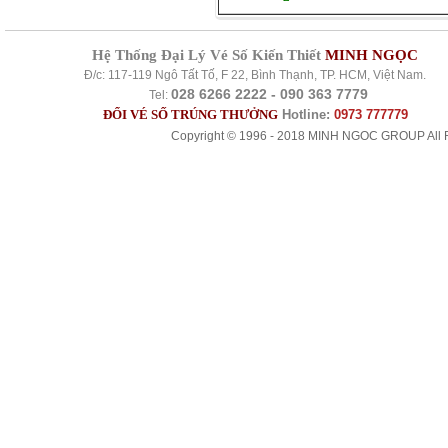
Hệ Thống Đại Lý Vé Số Kiến Thiết
MINH NGỌC
Đ/c: 117-119 Ngô Tất Tố, F 22, Bình Thạnh, TP. HCM, Việt Nam.
028 6266 2222 - 090 363 7779
Tel:
ĐỔI VÉ SỐ TRÚNG THƯỞNG
Hotline:
0973 777779
Copyright © 1996 - 2018 MINH NGOC GROUP All R