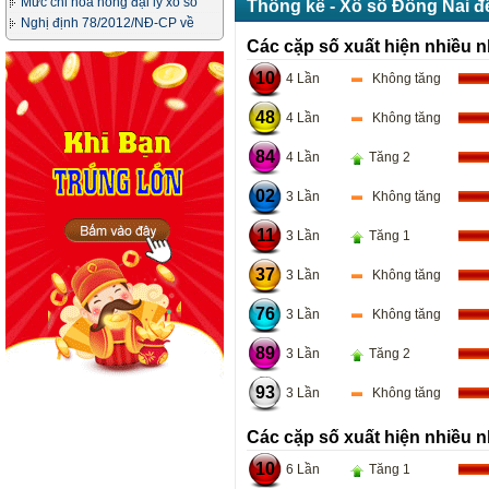
nhiêu phần trăm?
Mức chi hoa hồng đại lý xổ số
Thống kê - Xổ số Đồng Nai đ
Nghị định 78/2012/NĐ-CP về
kinh doanh xổ số
Các cặp số xuất hiện nhiều n
10
4 Lần
Không tăng
48
4 Lần
Không tăng
84
4 Lần
Tăng 2
02
3 Lần
Không tăng
11
3 Lần
Tăng 1
37
3 Lần
Không tăng
76
3 Lần
Không tăng
89
3 Lần
Tăng 2
93
3 Lần
Không tăng
Các cặp số xuất hiện nhiều n
10
6 Lần
Tăng 1