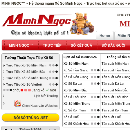
MINH NGỌC™ » Hệ thống mạng Xổ Số Minh Ngọc » Trực tiếp kết quả xổ số »
CHUYÊN
MI
Home
Miền 
MINH NGỌC ™
TRỰC TIẾP
SỔ KẾT QUẢ
SỚ ĐẦU ĐUÔI
Lịch Xổ Số 09/08/2026
Thống kê tần s
Tường Thuật Trực Tiếp Xổ Số
Xổ Số Miền Nam
Tần suất Miền Nam
Trực Tiếp Xổ Số Miền Nam
Xổ Số Tiền Giang
Tần suất Tiền Gian
Trực Tiếp Xổ Số Miền Bắc
Xổ Số Kiên Giang
Tần suất Kiên Gian
Trực Tiếp Xổ Số Miền Trung
Xổ Số Đà Lạt
Tần suất Đà Lạt
Trực Tiếp Xổ Số Vietlott
chờ,
đang xổ,
mới
Xổ Số Miền Bắc
Tần suất Miền Bắc
Lịch Mở Thưởng
Xổ Số Thái Bình
Tần suất Thái Bình
Xổ Số Miền Trung
Tần suất Miền Trun
Chèn Kqxs vào Websites
Xổ Số Kon Tum
Tần suất Kon Tum
Xổ Số Huế
Tần suất Huế
ĐỔI SỐ TRÚNG .NET
Xổ Số Khánh Hòa
Tần suất Khánh Hò
Tháng 8 2026