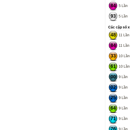
84
5 Lần
93
5 Lần
Các cặp số xu
48
11 Lần
84
11 Lần
33
10 Lần
61
10 Lần
00
9 Lần
02
9 Lần
25
9 Lần
64
9 Lần
71
9 Lần
76
9 Lần