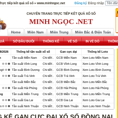
ực tiếp kết quả xổ số » www.minhngoc.net
Đăng ký
Đăng nhập
CHUYÊN TRANG TRỰC TIẾP KẾT QUẢ XỔ SỐ
MINH NGỌC .NET
Home
Miền Nam
Miền Trung
Miền Bắc & Điện Toán
QUẢ
SỚ ĐẦU ĐUÔI
THỐNG KÊ
VÉ SỐ
IN VÉ DÒ
THÔNG
8/2026
Thống kê tần suất xổ số
Gan cực đại
Thống kê Loto
m
Tần suất Miền Nam
Chi tiết!..
GCĐ Miền Nam
Xem Loto Miền Nam
Tần suất Vĩnh Long
Chi tiết!..
GCĐ Vĩnh Long
Xem Loto Vĩnh Long
ng
Tần suất Bình Dương
Chi tiết!..
GCĐ Bình Dương
Xem Loto Bình Dương
Tần suất Trà Vinh
Chi tiết!..
GCĐ Trà Vinh
Xem Loto Trà Vinh
Tần suất Miền Bắc
Chi tiết!..
GCĐ Miền Bắc
Xem Loto Miền Bắc
Tần suất Hải Phòng
Chi tiết!..
GCĐ Hải Phòng
Xem Loto Hải Phòng
ng
Tần suất Miền Trung
Chi tiết!..
GCĐ Miền Trung
Xem Loto Miền Trung
Tần suất Gia Lai
Chi tiết!..
GCĐ Gia Lai
Xem Loto Gia Lai
ận
Tần suất Ninh Thuận
Chi tiết!..
GCĐ Ninh Thuận
Xem Loto Ninh Thuận
 KÊ GAN CỰC ĐẠI XỔ SỐ ĐỒNG NAI