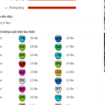
Không tăng
liên tiếp :
) (2 lần)
 không xuất hiện lâu nhất:
78
22
ần
38 lần
19 lần
62
52
ần
18 lần
17 lần
69
79
ần
16 lần
16 lần
19
66
ần
14 lần
14 lần
82
32
ần
13 lần
12 lần
91
23
ần
12 lần
11 lần
85
97
n
11 lần
11 lần
68
73
ần
10 lần
10 lần