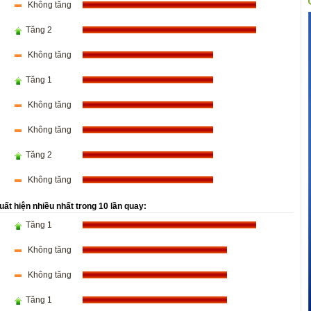
Không tăng
Tăng 2
Không tăng
Tăng 1
Không tăng
Không tăng
Tăng 2
Không tăng
ất hiện nhiều nhất trong 10 lần quay:
Tăng 1
Không tăng
Không tăng
Tăng 1