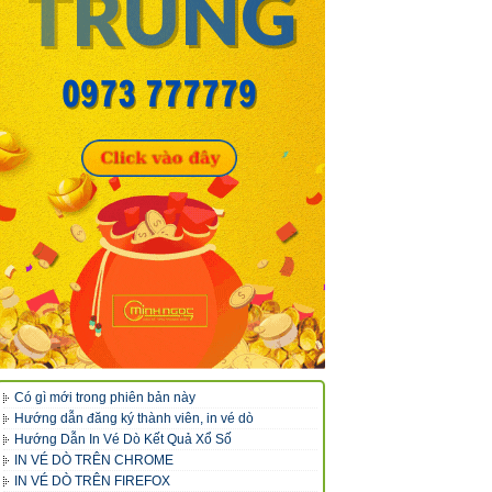
Có gì mới trong phiên bản này
Hướng dẫn đăng ký thành viên, in vé dò
Hướng Dẫn In Vé Dò Kết Quả Xổ Số
IN VÉ DÒ TRÊN CHROME
IN VÉ DÒ TRÊN FIREFOX