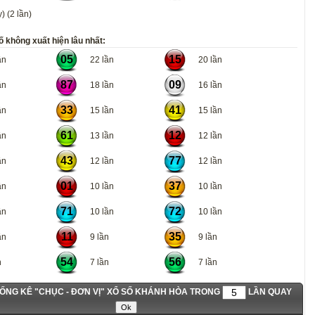
) (2 lần)
 không xuất hiện lâu nhất:
05
15
ần
22 lần
20 lần
87
09
ần
18 lần
16 lần
33
41
ần
15 lần
15 lần
61
12
ần
13 lần
12 lần
43
77
ần
12 lần
12 lần
01
37
ần
10 lần
10 lần
71
72
ần
10 lần
10 lần
11
35
ần
9 lần
9 lần
54
56
n
7 lần
7 lần
ỐNG KÊ "CHỤC - ĐƠN VỊ" XỔ SỐ KHÁNH HÒA TRONG
LẦN QUAY