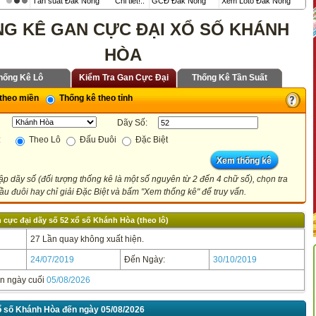
Tần suất Đắk Nông
Chi tiết!..
GCĐ Đắk Nông
Xem Loto Đắk Nông
G KÊ GAN CỰC ĐẠI XỔ SỐ KHÁNH
HÒA
hống Kê Lô
Kiểm Tra Gan Cực Đại
Thống Kê Tần Suất
theo miền
Thống kê theo tỉnh
Dãy Số:
:
Theo Lô
Đấu Đuôi
Đặc Biệt
ập dãy số (đối tượng thống kê là một số nguyên từ 2 đến 4 chữ số), chọn tra
đầu đuôi hay chỉ giải Đặc Biệt và bấm "Xem thống kê" để truy vấn.
cực đại dãy số 52 xổ số Khánh Hòa (theo lô)
27 Lần quay không xuất hiện.
24/07/2019
Đến Ngày:
30/10/2019
ện ngày cuối
05/08/2026
ổ số Khánh Hòa đến ngày 05/08/2026