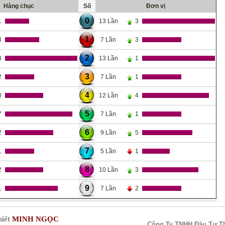
Hàng chục
Số
Đơn vị
0
1
13 Lần
3
1
3
7 Lần
3
2
3
13 Lần
1
3
2
7 Lần
1
4
0
12 Lần
4
5
7
7 Lần
1
6
2
9 Lần
5
7
1
5 Lần
1
8
2
10 Lần
3
9
1
7 Lần
2
iết
MINH NGỌC
Công Ty TNHH Đầu Tư T