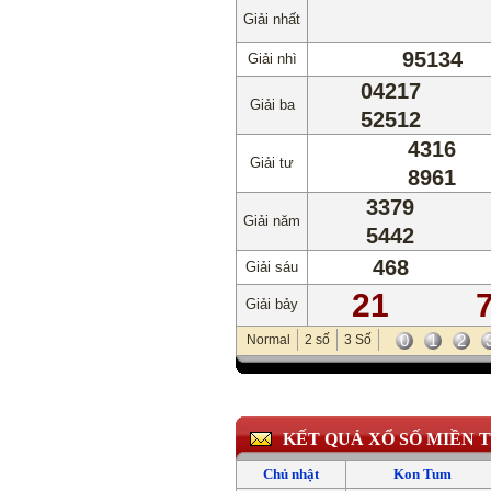
Giải nhất
95134
Giải nhì
04217
Giải ba
52512
4316
Giải tư
8961
3379
Giải năm
5442
468
Giải sáu
21
Giải bảy
0
1
2
Normal
2 số
3 Số
KẾT QUẢ XỔ SỐ MIỀN 
Chủ nhật
Kon Tum