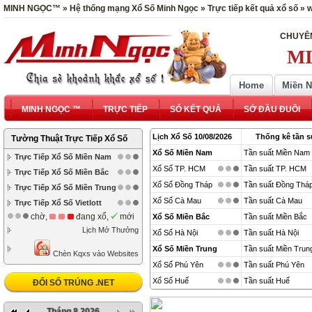
MINH NGỌC™ » Hệ thống mạng Xổ Số Minh Ngọc » Trực tiếp kết quả xổ số »
CHUYÊN
MI
Home
Miền 
MINH NGỌC ™
TRỰC TIẾP
SỔ KẾT QUẢ
SỚ ĐẦU ĐUÔI
Lịch Xổ Số 10/08/2026
Thống kê tần s
Tường Thuật Trực Tiếp Xổ Số
Xổ Số Miền Nam
Tần suất Miền Nam
Trực Tiếp Xổ Số Miền Nam
Xổ Số TP. HCM
Tần suất TP. HCM
Trực Tiếp Xổ Số Miền Bắc
Xổ Số Đồng Tháp
Tần suất Đồng Thá
Trực Tiếp Xổ Số Miền Trung
Xổ Số Cà Mau
Tần suất Cà Mau
Trực Tiếp Xổ Số Vietlott
chờ,
đang xổ,
mới
Xổ Số Miền Bắc
Tần suất Miền Bắc
Lịch Mở Thưởng
Xổ Số Hà Nội
Tần suất Hà Nội
Xổ Số Miền Trung
Tần suất Miền Trun
Chèn Kqxs vào Websites
Xổ Số Phú Yên
Tần suất Phú Yên
Xổ Số Huế
Tần suất Huế
ĐỔI SỐ TRÚNG .NET
Tháng 8 2026