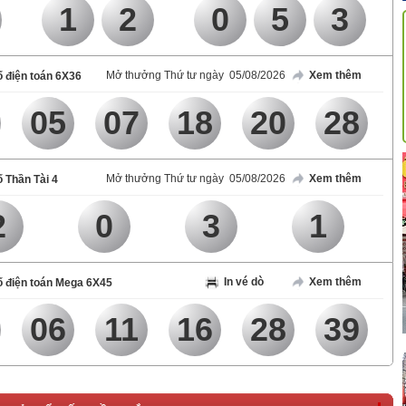
1
2
0
5
3
Mở thưởng Thứ tư ngày 05/08/2026
Xem thêm
ố điện toán 6X36
05
07
18
20
28
Mở thưởng Thứ tư ngày 05/08/2026
Xem thêm
ố Thần Tài 4
2
0
3
1
In vé dò
Xem thêm
ố điện toán Mega 6X45
06
11
16
28
39