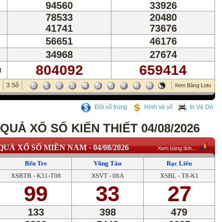
94560
33926
78533
20480
41741
73676
56651
46176
34968
27674
804092
659414
t
0
1
2
3
4
5
6
7
8
9
3 Số
Xem Bảng Loto
Đổi số trúng
Hình vé số
In Vé Dò
QUẢ XỔ SỐ KIẾN THIẾT 04/08/2026
-
QUẢ XỔ SỐ MIỀN NAM
04/08/2026
Xem bảng tỉnh...
Bến Tre
Vũng Tàu
Bạc Liêu
XSBTR - K31-T08
XSVT - 08A
XSBL - T8-K1
99
33
27
133
398
479