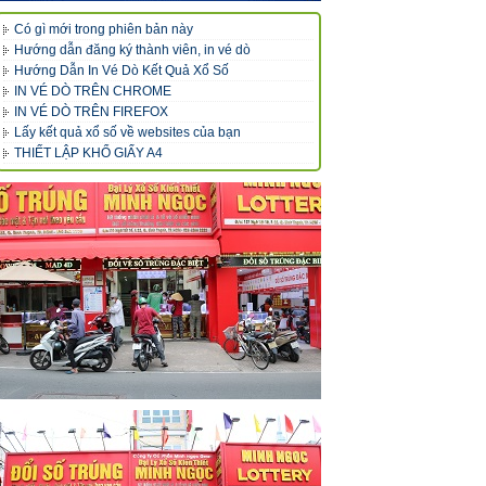
Có gì mới trong phiên bản này
Hướng dẫn đăng ký thành viên, in vé dò
Hướng Dẫn In Vé Dò Kết Quả Xổ Số
IN VÉ DÒ TRÊN CHROME
IN VÉ DÒ TRÊN FIREFOX
Lấy kết quả xổ số về websites của bạn
THIẾT LẬP KHỔ GIẤY A4