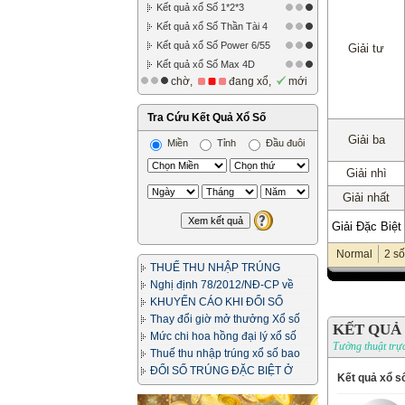
Kết quả xổ Số 1*2*3
Kết quả xổ Số Thần Tài 4
Kết quả xổ Số Power 6/55
Giải tư
Kết quả xổ Số Max 4D
chờ,
đang xổ,
mới
Tra Cứu Kết Quả Xổ Số
Giải ba
Miền
Tỉnh
Đầu đuôi
Giải nhì
Giải nhất
Giải Đặc Biệt
Normal
2 số
THUẾ THU NHẬP TRÚNG
THƯỞNG XỔ SỐ
Nghị định 78/2012/NĐ-CP về
kinh doanh xổ số
KHUYẾN CÁO KHI ĐỔI SỐ
TRÚNG
Thay đổi giờ mở thưởng Xổ số
KẾT QUẢ 
Miền Bắc
Mức chi hoa hồng đại lý xổ số
Tường thuật trực
Thuế thu nhập trúng xổ số bao
nhiêu phần trăm?
ĐỔI SỐ TRÚNG ĐẶC BIỆT Ở
Kết quả xổ số
ĐÂU & THỦ TỤC NHƯ THẾ NÀO?