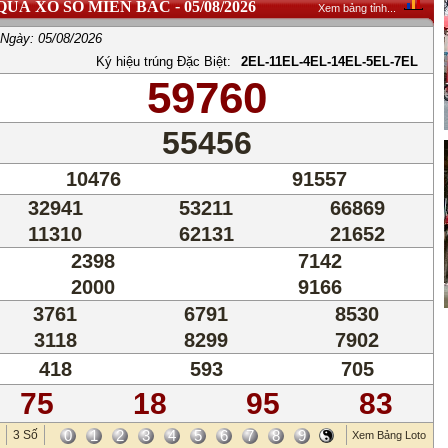
-
QUẢ XỔ SỐ MIỀN BẮC
05/08/2026
Xem bảng tỉnh...
Ngày:
05/08/2026
Ký hiệu trúng Đặc Biệt:
2EL-11EL-4EL-14EL-5EL-7EL
59760
55456
10476
91557
32941
53211
66869
11310
62131
21652
2398
7142
2000
9166
3761
6791
8530
3118
8299
7902
418
593
705
75
18
95
83
0
1
2
3
4
5
6
7
8
9
3 Số
Xem Bảng Loto