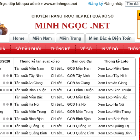
ực tiếp kết quả xổ số » www.minhngoc.net
Đăng ký
Đăng nhập
CHUYÊN TRANG TRỰC TIẾP KẾT QUẢ XỔ SỐ
MINH NGỌC .NET
Home
Miền Nam
Miền Trung
Miền Bắc & Điện Toán
QUẢ
SỚ ĐẦU ĐUÔI
THỐNG KÊ
VÉ SỐ
IN VÉ DÒ
THÔNG
8/2026
Thống kê tần suất xổ số
Gan cực đại
Thống kê Loto
m
Tần suất Miền Nam
Chi tiết!..
GCĐ Miền Nam
Xem Loto Miền Nam
Tần suất Tây Ninh
Chi tiết!..
GCĐ Tây Ninh
Xem Loto Tây Ninh
Tần suất An Giang
Chi tiết!..
GCĐ An Giang
Xem Loto An Giang
ận
Tần suất Bình Thuận
Chi tiết!..
GCĐ Bình Thuận
Xem Loto Bình Thuận
Tần suất Miền Bắc
Chi tiết!..
GCĐ Miền Bắc
Xem Loto Miền Bắc
Tần suất Hà Nội
Chi tiết!..
GCĐ Hà Nội
Xem Loto Hà Nội
ng
Tần suất Miền Trung
Chi tiết!..
GCĐ Miền Trung
Xem Loto Miền Trung
Tần suất Bình Định
Chi tiết!..
GCĐ Bình Định
Xem Loto Bình Định
Tần suất Quảng Trị
Chi tiết!..
GCĐ Quảng Trị
Xem Loto Quảng Trị
nh
Tần suất Quảng Bình
Chi tiết!..
GCĐ Quảng Bình
Xem Loto Quảng Bình