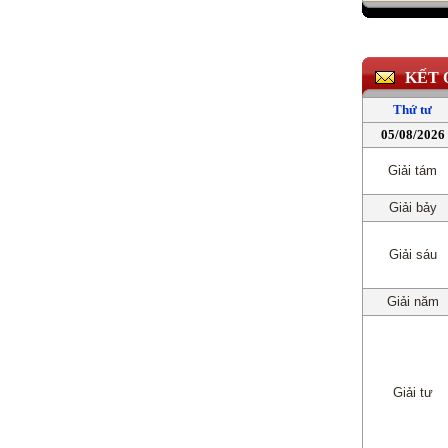
KẾT 
Thứ tư
05/08/2026
Giải tám
Giải bảy
Giải sáu
Giải năm
Giải tư