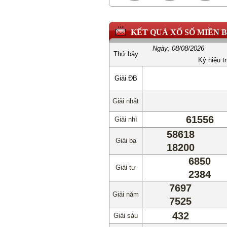
KẾT QUẢ XỔ SỐ MIỀN 
Ngày:
08/08/2026
Thứ bảy
Ký hiệu t
Giải ĐB
Giải nhất
61556
Giải nhì
58618
Giải ba
18200
6850
Giải tư
2384
7697
Giải năm
7525
432
Giải sáu