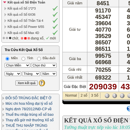
8451
Kết quả xổ Số Điện Toán
Giải năm
Kết quả xổ Số 1*2*3
91170
4
Kết quả xổ Số 6X36
45347
8
Kết quả xổ Số Thần Tài 4
39604
3
Kết quả xổ Số Power 6/55
40770
6
Giải tư
Kết quả xổ Số Max 4D
39529
0
chờ,
đang xổ,
mới
86507
0
86511
1
Tra Cứu Kết Quả Xổ Số
99575
9
Miền
Tỉnh
Đầu đuôi
Giải ba
66968
4
70255
2
Giải nhì
69322
1
Giải nhất
209039
43
Giải Đặc Biệt
0
1
2
Normal
2 số
3 Số
ĐỔI SỐ TRÚNG ĐẶC BIỆT Ở
ĐÂU & THỦ TỤC NHƯ THẾ NÀO?
Mức chi hoa hồng đại lý xổ số
Nghị định 78/2012/NĐ-CP về
kinh doanh xổ số
Thuế thu nhập trúng xổ số bao
KẾT QUẢ XỔ SỐ ĐIỆN
nhiêu phần trăm?
Thay đổi giờ mở thưởng Xổ số
Miền Bắc
THUẾ THU NHẬP TRÚNG
Tường thuật trực tiếp vào lúc 18:0