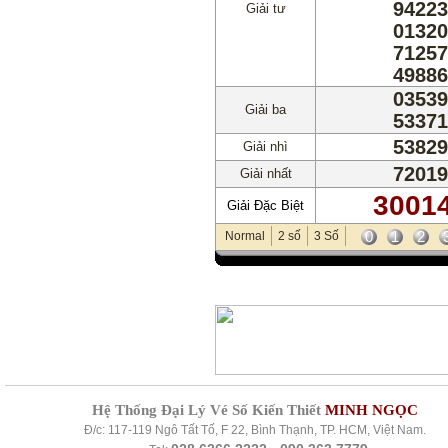
94223
Giải tư
01320
71257
49886
03539
Giải ba
53371
53829
Giải nhì
72019
Giải nhất
3001
Giải Đặc Biệt
0
1
2
Normal
2 số
3 Số
Hệ Thống Đại Lý Vé Số Kiến Thiết
MINH NGỌC
Đ/c: 117-119 Ngô Tất Tố, F 22, Bình Thạnh, TP. HCM, Việt Nam.