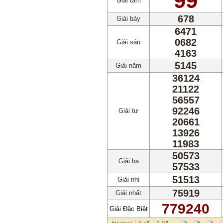
99
Giải tám
678
Giải bảy
6471
0682
Giải sáu
4163
5145
Giải năm
36124
21122
56557
92246
Giải tư
20661
13926
11983
50573
Giải ba
57533
51513
Giải nhì
75919
Giải nhất
779240
Giải Đặc Biệt