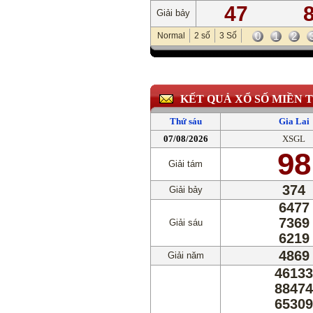
47
Giải bảy
0
1
2
Normal
2 số
3 Số
KẾT QUẢ XỔ SỐ MIỀN 
Thứ sáu
Gia Lai
07/08/2026
XSGL
98
Giải tám
374
Giải bảy
6477
7369
Giải sáu
6219
4869
Giải năm
46133
88474
65309