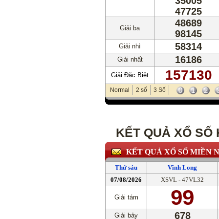
35005
47725
48689
Giải ba
98145
58314
Giải nhì
16186
Giải nhất
157130
Giải Đặc Biệt
0
1
2
Normal
2 số
3 Số
KẾT QUẢ XỔ SỐ K
KẾT QUẢ XỔ SỐ MIỀN 
Thứ sáu
Vĩnh Long
07/08/2026
XSVL - 47VL32
99
Giải tám
678
Giải bảy