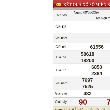
KẾT QUẢ XỔ SỐ MIỀN 
Ngày:
08/08/2026
Thứ bảy
Ký hiệu t
Giải ĐB
Giải nhất
61556
Giải nhì
58618
Giải ba
18200
6850
Giải tư
2384
7697
Giải năm
7525
432
Giải sáu
90
Giải bảy
0
1
2
Normal
2 số
3 Số