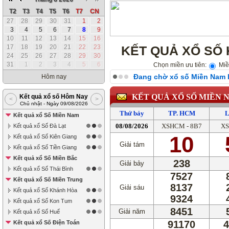
T2
T3
T4
T5
T6
T7
CN
27
28
29
30
31
1
2
3
4
5
6
7
8
9
10
11
12
13
14
15
16
17
18
19
20
21
22
23
KẾT QUẢ XỔ SỐ K
24
25
26
27
28
29
30
31
1
2
3
4
5
6
Chọn miền ưu tiên:
Miề
Đang chờ xổ số Miền Nam l
Hôm nay
KẾT QUẢ XỔ SỐ MIỀN 
Kết quả xổ số Hôm Nay
<
>
Chủ nhật - Ngày 09/08/2026
Thứ bảy
TP. HCM
L
Kết quả xổ Số Miền Nam
08/08/2026
XSHCM - 8B7
XS
Kết quả xổ Số Đà Lạt
10
Kết quả xổ Số Kiên Giang
Giải tám
Kết quả xổ Số Tiền Giang
Kết quả xổ Số Miền Bắc
238
Giải bảy
Kết quả xổ Số Thái Bình
7527
Kết quả xổ Số Miền Trung
8137
Giải sáu
Kết quả xổ Số Khánh Hòa
9324
Kết quả xổ Số Kon Tum
8451
Giải năm
Kết quả xổ Số Huế
91170
4
Kết quả xổ Số Điện Toán