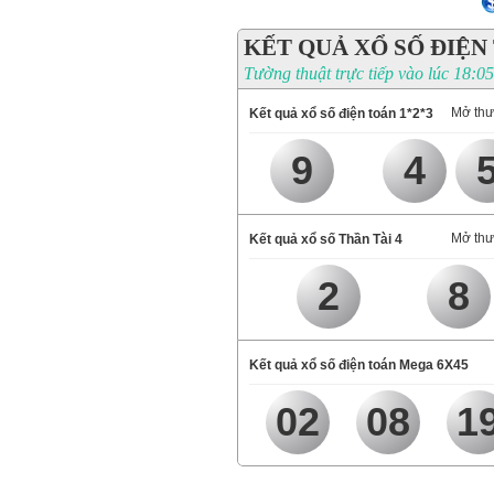
KẾT QUẢ XỔ SỐ ĐIỆN
Tường thuật trực tiếp vào lúc 18:0
Mở thư
Kết quả xổ số điện toán 1*2*3
9
4
Mở thư
Kết quả xổ số Thần Tài 4
2
8
Kết quả xổ số điện toán Mega 6X45
02
08
1