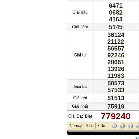
6471
0682
Giải sáu
4163
5145
Giải năm
36124
21122
56557
92246
Giải tư
20661
13926
11983
50573
Giải ba
57533
51513
Giải nhì
75919
Giải nhất
779240
Giải Đặc Biệt
0
1
2
Normal
2 số
3 Số