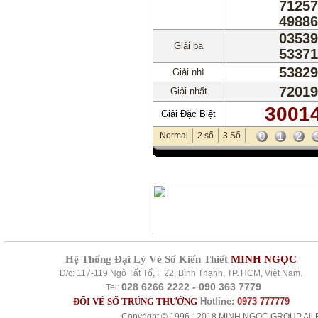
71257
49886
03539
Giải ba
53371
53829
Giải nhì
72019
Giải nhất
3001
Giải Đặc Biệt
0
1
2
Normal
2 số
3 Số
Hệ Thống Đại Lý Vé Số Kiến Thiết
MINH NGỌC
Đ/c: 117-119 Ngô Tất Tố, F 22, Bình Thạnh, TP. HCM, Việt Nam.
028 6266 2222 - 090 363 7779
Tel:
ĐỔI VÉ SỐ TRÚNG THƯỞNG
Hotline:
0973 777779
Copyright © 1996 - 2018 MINH NGOC GROUP All R