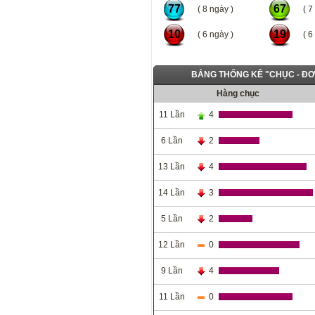
77
67
( 8 ngày )
( 7 n
10
19
( 6 ngày )
( 6 n
BẢNG THỐNG KÊ "CHỤC - ĐƠN
Hàng chục
11 Lần
4
6 Lần
2
13 Lần
4
14 Lần
3
5 Lần
2
12 Lần
0
9 Lần
4
11 Lần
0