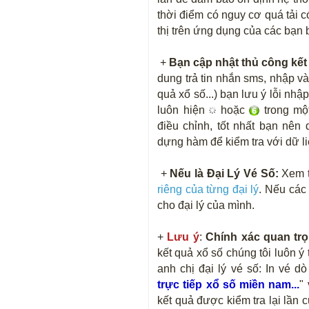
thời điểm có nguy cơ quá tải c
thị trên ứng dụng của các bạn bị
+
Bạn cập nhật thủ công kết
dung trả tin nhắn sms, nhập v
quả xổ số...) bạn lưu ý lỗi nhậ
luôn hiện
hoặc
trong một
điều chỉnh, tốt nhất bạn nê
dựng hàm để kiểm tra với dữ li
+
Nếu là Đại Lý Vé Số:
Xem 
riêng của từng đại lý
. Nếu các
cho đại lý của mình.
+
Lưu ý
:
Chính xác quan tr
kết quả xổ số chúng tôi luôn ý
anh chị đại lý vé số: In vé dò 
trực tiếp xổ số miền nam...
"
kết quả được kiểm tra lại lần 