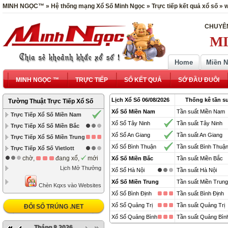
MINH NGỌC™ » Hệ thống mạng Xổ Số Minh Ngọc » Trực tiếp kết quả xổ số »
CHUYÊN
MI
Home
Miền 
MINH NGỌC ™
TRỰC TIẾP
SỔ KẾT QUẢ
SỚ ĐẦU ĐUÔI
Lịch Xổ Số 06/08/2026
Thống kê tần su
Tường Thuật Trực Tiếp Xổ Số
Xổ Số Miền Nam
Tần suất Miền Nam
Trực Tiếp Xổ Số Miền Nam
Xổ Số Tây Ninh
Tần suất Tây Ninh
Trực Tiếp Xổ Số Miền Bắc
Xổ Số An Giang
Tần suất An Giang
Trực Tiếp Xổ Số Miền Trung
Xổ Số Bình Thuận
Tần suất Bình Thuậ
Trực Tiếp Xổ Số Vietlott
chờ,
đang xổ,
mới
Xổ Số Miền Bắc
Tần suất Miền Bắc
Lịch Mở Thưởng
Xổ Số Hà Nội
Tần suất Hà Nội
Xổ Số Miền Trung
Tần suất Miền Trung
Chèn Kqxs vào Websites
Xổ Số Bình Định
Tần suất Bình Định
Xổ Số Quảng Trị
Tần suất Quảng Trị
ĐỔI SỐ TRÚNG .NET
Xổ Số Quảng Bình
Tần suất Quảng Bìn
Tháng 8 2026