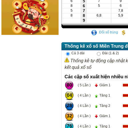
6
5
7
9
8
6
5
6
5
7
7
,
8
8
8
6
,
8
5
,
9
9
Đổi số trúng
Thống kê xổ số Miền Trung đ
Cả 3 đài
Đài (1 & 2)
Thống kê tự động cập nhật kh
kết quả xổ số
Các cặp số xuất hiện nhiều n
80
( 5 Lần )
Giảm 1
04
( 4 Lần )
Tăng 1
28
( 4 Lần )
Tăng 2
32
( 4 Lần )
Giảm 1
76
( 4 Lần )
Tăng 1