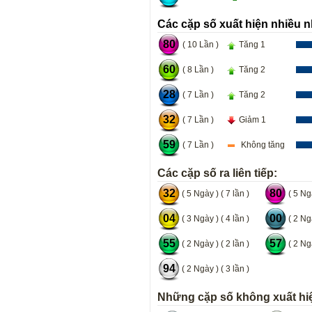
Các cặp số xuất hiện nhiều n
80
( 10 Lần )
Tăng 1
60
( 8 Lần )
Tăng 2
28
( 7 Lần )
Tăng 2
32
( 7 Lần )
Giảm 1
59
( 7 Lần )
Không tăng
Các cặp số ra liên tiếp:
32
80
( 5 Ngày ) ( 7 lần )
( 5 Ng
04
00
( 3 Ngày ) ( 4 lần )
( 2 Ng
55
57
( 2 Ngày ) ( 2 lần )
( 2 Ng
94
( 2 Ngày ) ( 3 lần )
Những cặp số không xuất hiệ