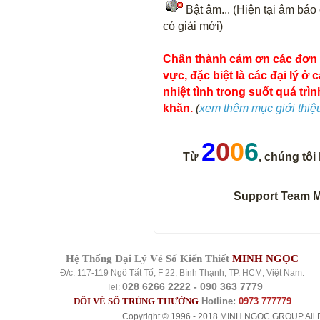
Bật âm... (Hiện tại âm báo 
có giải mới)
Chân thành cảm ơn các đơn vị
vực, đặc biệt là các đại lý ở 
nhiệt tình trong suốt quá tr
khăn.
(
xem thêm mục giới thiệu
2
0
0
6
Từ
, chúng tôi
Support Team M
Hệ Thống Đại Lý Vé Số Kiến Thiết
MINH NGỌC
Đ/c: 117-119 Ngô Tất Tố, F 22, Bình Thạnh, TP. HCM, Việt Nam.
028 6266 2222 - 090 363 7779
Tel:
ĐỔI VÉ SỐ TRÚNG THƯỞNG
Hotline:
0973 777779
Copyright © 1996 - 2018 MINH NGOC GROUP All R