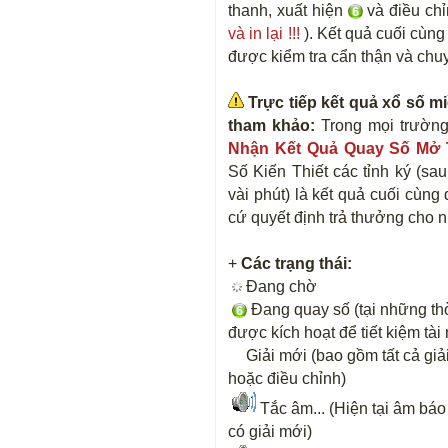
thanh, xuất hiện
và điều chỉ
và in lại !!!
). Kết quả cuối cùng
được kiểm tra cẩn thận và chuy
Trực tiếp
k
ết quả xổ số mi
tham khảo:
Trong mọi trường
Nhận Kết Quả Quay Số Mở
Số Kiến Thiết các tỉnh ký (sa
vài phút) là kết quả cuối cùn
cứ quyết định trả thưởng cho n
+
Các trạng thái:
Đang chờ
Đang quay số (tại những thờ
được kích hoạt để tiết kiệm tài
Giải mới (bao gồm tất cả giả
hoặc điều chỉnh)
Tắc âm... (Hiện tại âm báo
có giải mới)