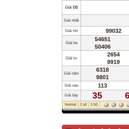
Giải ĐB
Giải nhất
99032
Giải nhì
54651
Giải ba
50406
2654
Giải tư
9919
6318
Giải năm
9801
113
Giải sáu
35
Giải bảy
0
1
2
Normal
2 số
3 Số