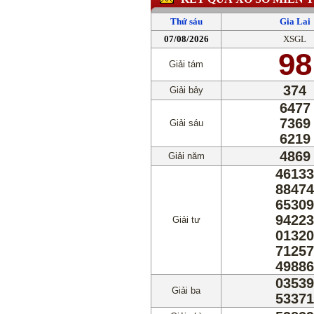
Thứ sáu
Gia Lai
07/08/2026
XSGL
98
Giải tám
374
Giải bảy
6477
7369
Giải sáu
6219
4869
Giải năm
46133
88474
65309
94223
Giải tư
01320
71257
49886
03539
Giải ba
53371