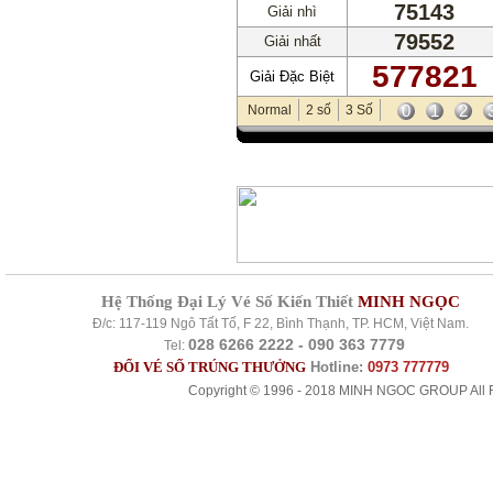
75143
Giải nhì
79552
Giải nhất
577821
Giải Đặc Biệt
0
1
2
Normal
2 số
3 Số
Hệ Thống Đại Lý Vé Số Kiến Thiết
MINH NGỌC
Đ/c: 117-119 Ngô Tất Tố, F 22, Bình Thạnh, TP. HCM, Việt Nam.
028 6266 2222 - 090 363 7779
Tel:
ĐỔI VÉ SỐ TRÚNG THƯỞNG
Hotline:
0973 777779
Copyright © 1996 - 2018 MINH NGOC GROUP All R