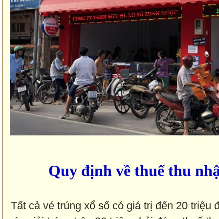
Quy định về thuế thu nhậ
Tất cả vé trúng xổ số có giá trị đến 20 triệu