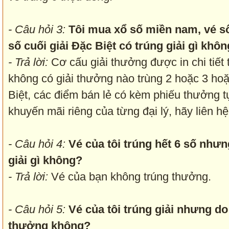
- Câu hỏi 3:
Tôi mua xổ số miền nam, vé số 
số cuối giải Đặc Biệt có trúng giải gì khô
- Trả lời:
Cơ cấu giải thưởng được in chi tiết 
không có giải thưởng nào trùng 2 hoặc 3 hoặ
Biệt, các điểm bán lẻ có kèm phiếu thưởng 
khuyến mãi riêng của từng đại lý, hãy liên hệ
- Câu hỏi 4:
Vé của tôi trúng hết 6 số nhưn
giải gì không?
- Trả lời:
Vé của bạn không trúng thưởng.
- Câu hỏi 5:
Vé của tôi trúng giải nhưng do
thưởng không?