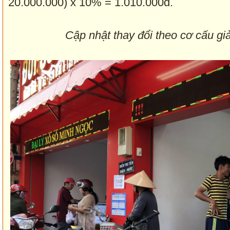
20.000.000) x 10% = 1.010.000đ.
Cập nhật thay đổi theo cơ cấu gi