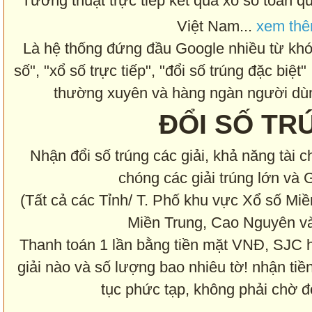
Tường thuật trực tiếp kết quả xổ số toàn 
Việt Nam...
xem thê
Là hệ thống đứng đầu Google nhiều từ khóa
số", "xổ số trực tiếp", "đổi số trúng đặc biệt"
thường xuyên và hàng ngàn người dù
ĐỔI SỐ TR
Nhận đổi số trúng các giải, khả năng tài c
chóng các giải trúng lớn và G
(Tất cả các Tỉnh/ T. Phố khu vực Xổ số Mi
Miền Trung, Cao Nguyên v
Thanh toán 1 lần bằng tiền mặt VNĐ, SJC h
giải nào và số lượng bao nhiêu tờ! nhận ti
tục phức tạp, không phải chờ đợ