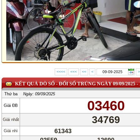
<<<<
<<<
<<
<
>
KẾT QUẢ DÒ SỐ - ĐỔI SỐ TRÚNG NGÀY 09/09/2025 
Thứ ba
Ngày:
09/09/2025
03460
Giải ĐB
34769
Giải nhất
61343
Giải nhì