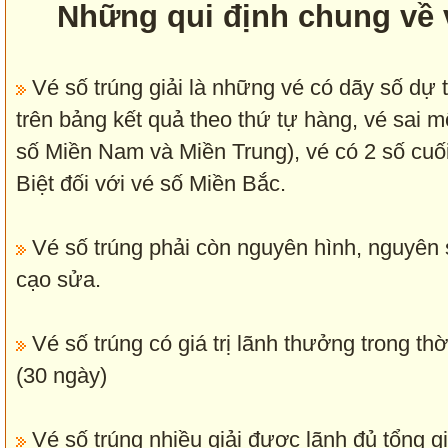
Những qui định chung về v
Vé số trúng giải là những vé có dãy số dự 
trên bảng kết quả theo thứ tự hàng, vé sai mộ
số Miền Nam và Miền Trung), vé có 2 số cuối 
Biệt đối với vé số Miền Bắc.
Vé số trúng phải còn nguyên hình, nguyên 
cạo sửa.
Vé số trúng có giá trị lãnh thưởng trong thờ
(30 ngày)
Vé số trúng nhiều giải được lãnh đủ tổng giá