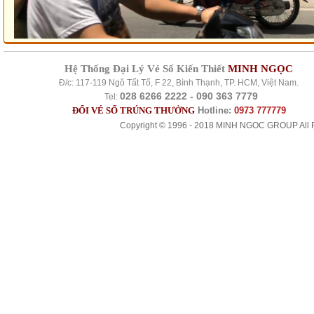
Hệ Thống Đại Lý Vé Số Kiến Thiết
MINH NGỌC
Đ/c: 117-119 Ngô Tất Tố, F 22, Bình Thạnh, TP. HCM, Việt Nam.
028 6266 2222 - 090 363 7779
Tel:
ĐỔI VÉ SỐ TRÚNG THƯỞNG
Hotline:
0973 777779
Copyright © 1996 - 2018 MINH NGOC GROUP All R