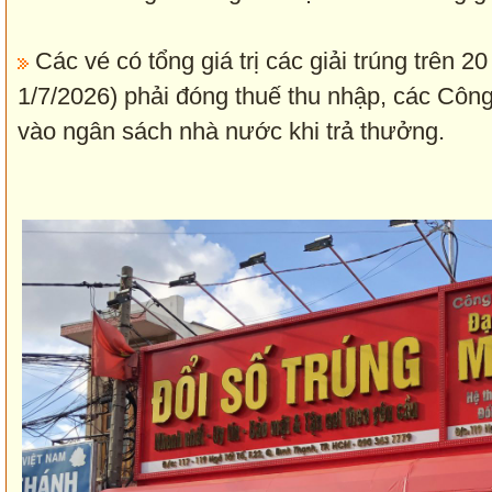
Các vé có tổng giá trị các giải trúng trên 20
1/7/2026) phải đóng thuế thu nhập, các Côn
vào ngân sách nhà nước khi trả thưởng.