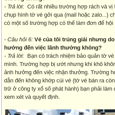
- Trả lời:
Có rất nhiều trường hợp rách và vị 
chụp hình tờ vé gởi qua (mail hoặc zalo...) 
có một số trường hợp có thể làm đơn để hội
- Câu hỏi 6:
Vé của tôi trúng giải nhưng d
hưởng đến việc lãnh thưởng không?
- Trả lời:
Bạn có trách nhiệm bảo quản tờ vé
mình. Trường hợp bị ướt nhưng khi khô không
ảnh hưởng đến việc nhận thưởng. Trường hợp
dẫn đến không khớp cùi vé (tờ vé bán ra còn
trữ ở công ty xổ số phát hành) bạn phải làm
xem xét và quyết định.