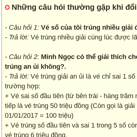
Những câu hỏi thường gặp khi đổi
- Câu hỏi 1:
Vé số của tôi trúng nhiều giải
- Trả lời:
Vé trúng nhiều giải cùng lúc được lãn
- Câu hỏi 2:
Minh Ngọc có thể giải thích ch
trúng an ủi không?.
- Trả lời:
Vé trúng giải an ủi là vé chỉ sai 1 số
trường hợp:
+ Vé sai số đầu tiên (từ bên trái - hàng trăm 
tiếp là vé trúng 50 triệu đồng (Còn gọi là giả
01/01/2017 = 100 triệu)
+ Vé trúng số đầu tiên và sai 1 trong 5 số còn
vé trúng 6 triệu đồng.