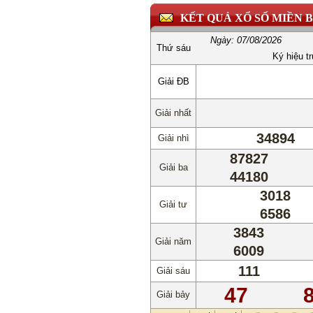
KẾT QUẢ XỔ SỐ MIỀN 
Ngày:
07/08/2026
Thứ sáu
Ký hiệu t
Giải ĐB
Giải nhất
34894
Giải nhì
87827
Giải ba
44180
3018
Giải tư
6586
3843
Giải năm
6009
111
Giải sáu
47
Giải bảy