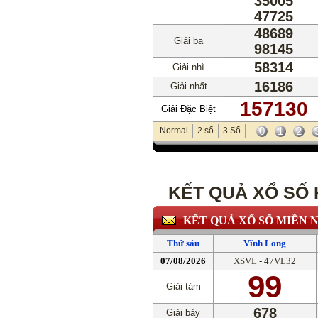
35005
47725
48689
Giải ba
98145
58314
Giải nhì
16186
Giải nhất
157130
Giải Đặc Biệt
0
1
2
Normal
2 số
3 Số
KẾT QUẢ XỔ SỐ K
KẾT QUẢ XỔ SỐ MIỀN 
Thứ sáu
Vĩnh Long
07/08/2026
XSVL - 47VL32
99
Giải tám
678
Giải bảy