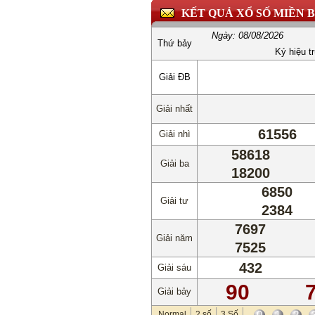
KẾT QUẢ XỔ SỐ MIỀN 
Ngày:
08/08/2026
Thứ bảy
Ký hiệu t
Giải ĐB
Giải nhất
61556
Giải nhì
58618
Giải ba
18200
6850
Giải tư
2384
7697
Giải năm
7525
432
Giải sáu
90
Giải bảy
0
1
2
Normal
2 số
3 Số