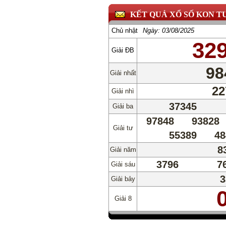
KẾT QUẢ XỔ SỐ KON T
Chủ nhật
Ngày:
03/08/2025
32
Giải ĐB
98
Giải nhất
22
Giải nhì
37345
Giải ba
97848
93828
Giải tư
55389
48
8
Giải năm
3796
7
Giải sáu
3
Giải bảy
Giải 8