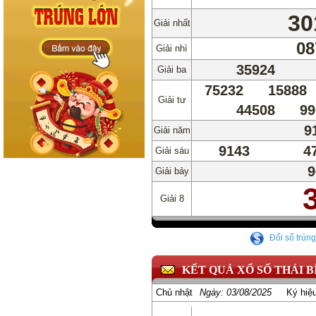
30
Giải nhất
08
Giải nhì
35924
Giải ba
75232
15888
Giải tư
44508
99
9
Giải năm
9143
4
Giải sáu
9
Giải bảy
Giải 8
Đổi số trúng
KẾT QUẢ XỔ SỐ THÁI B
Chủ nhật
Ngày:
03/08/2025
Ký hiệu