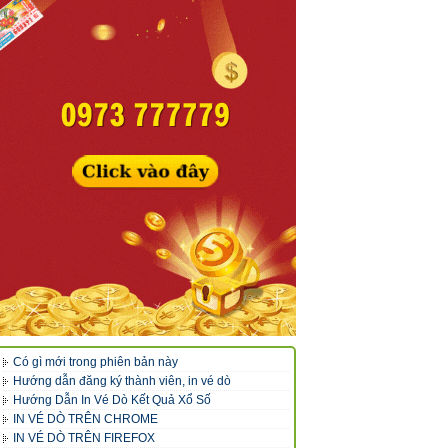
Có gì mới trong phiên bản này
Hướng dẫn đăng ký thành viên, in vé dò
Hướng Dẫn In Vé Dò Kết Quả Xổ Số
IN VÉ DÒ TRÊN CHROME
IN VÉ DÒ TRÊN FIREFOX