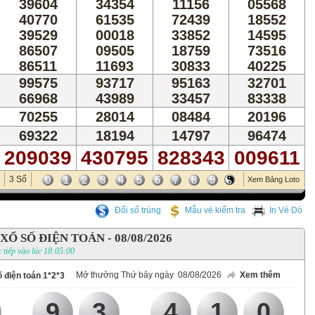
39604
34354
11156
05568
40770
61535
72439
18552
39529
00018
33852
14595
86507
09505
18759
73516
86511
11693
30833
40225
99575
93717
95163
32701
66968
43989
33457
83338
70255
28014
08484
20196
69322
18194
14797
96474
209039
430795
828343
009611
0
1
2
3
4
5
6
7
8
9
3 Số
Xem Bảng Loto
Đổi số trúng
Mẫu vé kiểm tra
In Vé Dò
XỔ SỐ ĐIỆN TOÁN
-
08/08/2026
 tiếp vào lúc 18:05:00
Mở thưởng Thứ bảy ngày 08/08/2026
Xem thêm
 điện toán 1*2*3
9
3
4
1
0