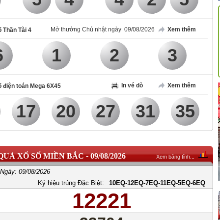
Mở thưởng Chủ nhật ngày 09/08/2026
Xem thêm
ố Thần Tài 4
6
1
2
3
In vé dò
Xem thêm
ố điện toán Mega 6X45
17
20
27
31
35
-
QUẢ XỔ SỐ MIỀN BẮC
09/08/2026
Xem bảng tỉnh...
Ngày:
09/08/2026
Ký hiệu trúng Đặc Biệt:
10EQ-12EQ-7EQ-11EQ-5EQ-6EQ
12221