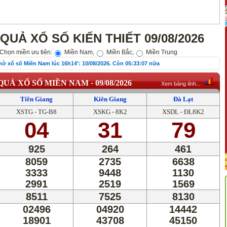
QUẢ XỔ SỐ KIẾN THIẾT 09/08/2026
Chọn miền ưu tiên:
Miền Nam,
Miền Bắc,
Miền Trung
ờ xổ số Miền Nam lúc 16h14': 10/08/2026. Còn 05:33:07 nữa
-
QUẢ XỔ SỐ MIỀN NAM
09/08/2026
Xem bảng tỉnh...
Tiền Giang
Kiên Giang
Đà Lạt
XSTG - TG-B8
XSKG - 8K2
XSDL - ĐL8K2
04
31
79
925
264
461
8059
2735
6638
3333
9448
1130
2991
2519
1569
8511
7525
8130
02496
04920
14442
18901
43708
45150