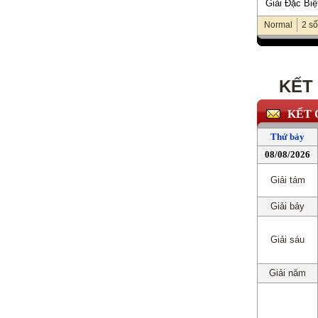
Giải Đặc Biệ
Normal
2 số
KẾT 
KẾT 
Thứ bảy
08/08/2026
Giải tám
Giải bảy
Giải sáu
Giải năm