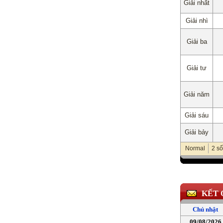
Giải nhất
Giải nhì
Giải ba
Giải tư
Giải năm
Giải sáu
Giải bảy
Normal
2 số
KẾT 
Chủ nhật
09/08/2026