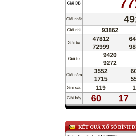
77
Giải ĐB
49
Giải nhất
93862
Giải nhì
47812
64
Giải ba
72999
98
9420
Giải tư
9272
3552
6
Giải năm
1715
5
119
1
Giải sáu
60
17
Giải bảy
KẾT QUẢ XỔ SỐ BÌNH Đ