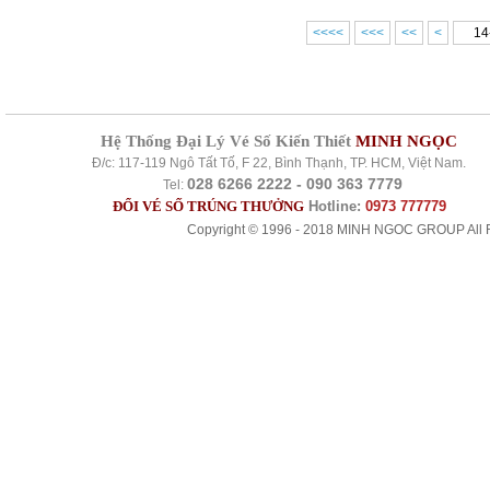
<<<<
<<<
<<
<
Hệ Thống Đại Lý Vé Số Kiến Thiết
MINH NGỌC
Đ/c: 117-119 Ngô Tất Tố, F 22, Bình Thạnh, TP. HCM, Việt Nam.
028 6266 2222 - 090 363 7779
Tel:
ĐỔI VÉ SỐ TRÚNG THƯỞNG
Hotline:
0973 777779
Copyright © 1996 - 2018 MINH NGOC GROUP All R