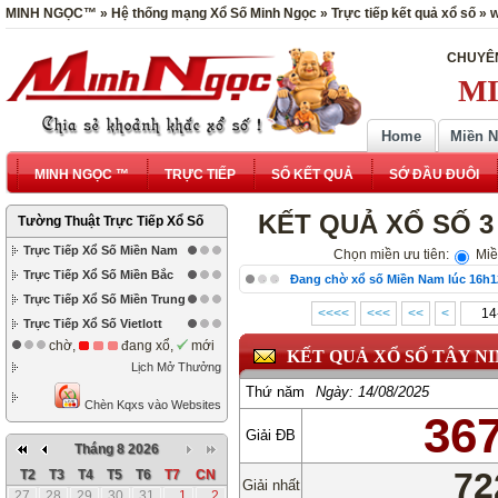
MINH NGỌC™ » Hệ thống mạng Xổ Số Minh Ngọc » Trực tiếp kết quả xổ số »
CHUYÊN
MI
Home
Miền 
MINH NGỌC ™
TRỰC TIẾP
SỔ KẾT QUẢ
SỚ ĐẦU ĐUÔI
KẾT QUẢ XỔ SỐ 3 
Tường Thuật Trực Tiếp Xổ Số
Trực Tiếp Xổ Số Miền Nam
Chọn miền ưu tiên:
Miề
Trực Tiếp Xổ Số Miền Bắc
Đang chờ xổ số Miền Nam lúc 16h12
Trực Tiếp Xổ Số Miền Trung
<<<<
<<<
<<
<
Trực Tiếp Xổ Số Vietlott
chờ,
đang xổ,
mới
KẾT QUẢ XỔ SỐ TÂY N
Lịch Mở Thưởng
Thứ năm
Ngày:
14/08/2025
Chèn Kqxs vào Websites
36
Giải ĐB
Tháng 8 2026
72
T2
T3
T4
T5
T6
T7
CN
Giải nhất
27
28
29
30
31
1
2