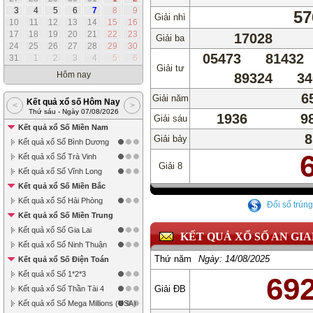
3
4
5
6
7
8
9
57
Giải nhì
10
11
12
13
14
15
16
17
18
19
20
21
22
23
17028
Giải ba
24
25
26
27
28
29
30
05473
81432
31
1
2
3
4
5
6
Giải tư
Hôm nay
89324
34
6
Giải năm
Kết quả xổ số Hôm Nay
<
>
Thứ sáu - Ngày 07/08/2026
1936
9
Giải sáu
Kết quả xổ Số Miền Nam
8
Giải bảy
Kết quả xổ Số Bình Dương
Kết quả xổ Số Trà Vinh
Giải 8
Kết quả xổ Số Vĩnh Long
Kết quả xổ Số Miền Bắc
Kết quả xổ Số Hải Phòng
Đổi số trúng
Kết quả xổ Số Miền Trung
Kết quả xổ Số Gia Lai
KẾT QUẢ XỔ SỐ AN GI
Kết quả xổ Số Ninh Thuận
Thứ năm
Ngày:
14/08/2025
Kết quả xổ Số Điện Toán
Kết quả xổ Số 1*2*3
69
Giải ĐB
Kết quả xổ Số Thần Tài 4
Kết quả xổ Số Mega Millions (USA)