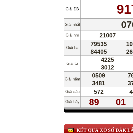
91
Giải ĐB
07
Giải nhất
21007
Giải nhì
79535
10
Giải ba
84405
26
4225
Giải tư
3012
0509
7
Giải năm
3481
3
572
4
Giải sáu
89
01
Giải bảy
KẾT QUẢ XỔ SỐ ĐẮK L