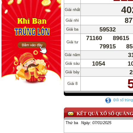
40
Giải nhất
87
Giải nhì
59532
Giải ba
71160
89615
Giải tư
79915
85
3
Giải năm
1054
1
Giải sáu
2
Giải bảy
Giải 8
Đổi số trúng
KẾT QUẢ XỔ SỐ QUẢNG
Thứ ba
Ngày:
07/01/2025