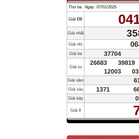
Thứ ba
Ngày:
07/01/2025
04
Giải ĐB
35
Giải nhất
06
Giải nhì
37704
Giải ba
26683
39819
Giải tư
12003
03
6
Giải năm
1371
6
Giải sáu
0
Giải bảy
Giải 8