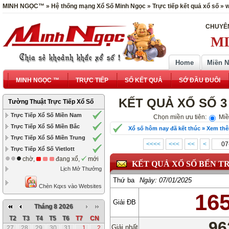
MINH NGỌC™ » Hệ thống mạng Xổ Số Minh Ngọc » Trực tiếp kết quả xổ số »
CHUYÊN
MI
Home
Miền 
MINH NGỌC ™
TRỰC TIẾP
SỔ KẾT QUẢ
SỚ ĐẦU ĐUÔI
KẾT QUẢ XỔ SỐ 3 
Tường Thuật Trực Tiếp Xổ Số
Trực Tiếp Xổ Số Miền Nam
Chọn miền ưu tiên:
Miề
Trực Tiếp Xổ Số Miền Bắc
Xổ số hôm nay đã kết thúc » Xem thêm
Trực Tiếp Xổ Số Miền Trung
<<<<
<<<
<<
<
Trực Tiếp Xổ Số Vietlott
chờ,
đang xổ,
mới
KẾT QUẢ XỔ SỐ BẾN T
Lịch Mở Thưởng
Thứ ba
Ngày:
07/01/2025
Chèn Kqxs vào Websites
16
Giải ĐB
Tháng 8 2026
T2
T3
T4
T5
T6
T7
CN
96
Giải nhất
27
28
29
30
31
1
2