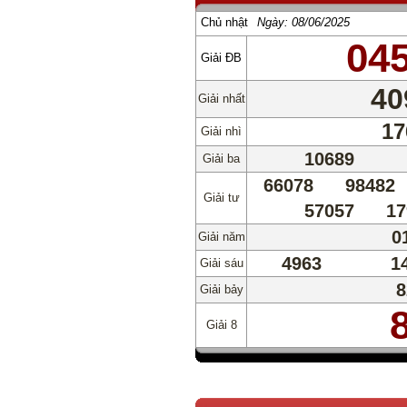
Chủ nhật
Ngày:
08/06/2025
04
Giải ĐB
40
Giải nhất
17
Giải nhì
10689
Giải ba
66078
98482
Giải tư
57057
17
0
Giải năm
4963
1
Giải sáu
8
Giải bảy
Giải 8