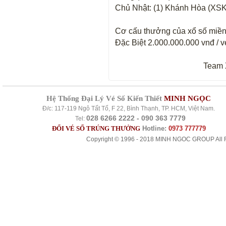
Chủ Nhật: (1) Khánh Hòa (XSK
Cơ cấu thưởng của xổ số miền t
Đặc Biệt 2.000.000.000 vnđ / v
Team 
Hệ Thống Đại Lý Vé Số Kiến Thiết
MINH NGỌC
Đ/c: 117-119 Ngô Tất Tố, F 22, Bình Thạnh, TP. HCM, Việt Nam.
028 6266 2222 - 090 363 7779
Tel:
ĐỔI VÉ SỐ TRÚNG THƯỞNG
Hotline:
0973 777779
Copyright © 1996 - 2018 MINH NGOC GROUP All R