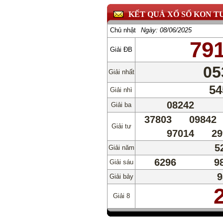
KẾT QUẢ XỔ SỐ KON T
Chủ nhật
Ngày:
08/06/2025
79
Giải ĐB
05
Giải nhất
54
Giải nhì
08242
Giải ba
37803
09842
Giải tư
97014
29
5
Giải năm
6296
9
Giải sáu
9
Giải bảy
Giải 8