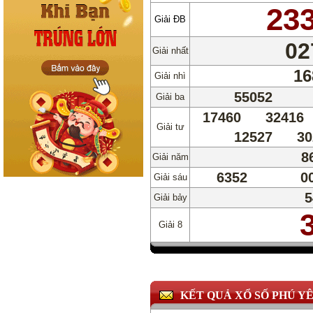
23
Giải ĐB
02
Giải nhất
16
Giải nhì
55052
Giải ba
17460
32416
Giải tư
12527
30
8
Giải năm
6352
0
Giải sáu
5
Giải bảy
Giải 8
KẾT QUẢ XỔ SỐ PHÚ Y