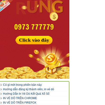
Có gì mới trong phiên bản này
Hướng dẫn đăng ký thành viên, in vé dò
Hướng Dẫn In Vé Dò Kết Quả Xổ Số
IN VÉ DÒ TRÊN CHROME
IN VÉ DÒ TRÊN FIREFOX