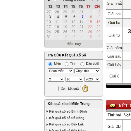
Giải nhất
T2
T3
T4
T5
T6
T7
CN
27
28
29
30
31
1
2
Giải nhì
3
4
5
6
7
8
9
10
11
12
13
14
15
16
Giải ba
17
18
19
20
21
22
23
3
24
25
26
27
28
29
30
Giải tư
31
1
2
3
4
5
6
Hôm nay
Giải năm
Tra Cứu Kết Quả Xổ Số
Giải sáu
Miền
Tỉnh
Đầu đuôi
Giải bảy
Giải 8
Kết quả xổ số Miền Trung
KẾT 
Kết quả xổ số Bình Định
Thứ hai
Ngà
Kết quả xổ số Đà Nẵng
Kết quả xổ số Đắk Lắk
Giải ĐB
Kết quả xổ số Đắk Nông