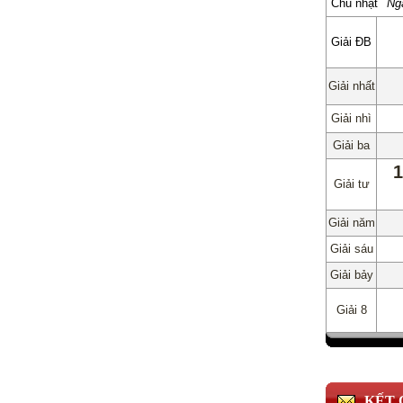
Chủ nhật
Ng
Giải ĐB
Giải nhất
Giải nhì
Giải ba
1
Giải tư
Giải năm
Giải sáu
Giải bảy
Giải 8
KẾT 