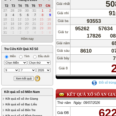
50
Giải nhất
T2
T3
T4
T5
T6
T7
CN
27
28
29
30
31
1
2
91
Giải nhì
3
4
5
6
7
8
9
10
11
12
13
14
15
16
93553
Giải ba
17
18
19
20
21
22
23
95262
57634
24
25
26
27
28
29
30
Giải tư
31
1
2
3
4
5
6
17826
08
Hôm nay
6
Giải năm
Tra Cứu Kết Quả Xổ Số
8610
0
Giải sáu
Miền
Tỉnh
Đầu đuôi
7
Giải bảy
Giải 8
Đổi số trúng
Kết quả xổ số Miền Nam
KẾT QUẢ XỔ SỐ AN GI
Kết quả xổ số An Giang
Thứ năm
Ngày:
09/07/2026
Kết quả xổ số Bạc Liêu
62
Kết quả xổ số Bến Tre
Giải ĐB
Kết quả xổ số Bình Dương