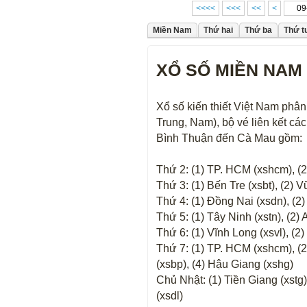
<<<<
<<<
<<
<
Miền Nam
Thứ hai
Thứ ba
Thứ t
XỔ SỐ MIỀN NAM 
Xổ số kiến thiết Việt Nam phân 
Trung, Nam), bộ vé liên kết cá
Bình Thuận đến Cà Mau gồm:
Thứ 2: (1) TP. HCM (xshcm), (2
Thứ 3: (1) Bến Tre (xsbt), (2) V
Thứ 4: (1) Đồng Nai (xsdn), (2)
Thứ 5: (1) Tây Ninh (xstn), (2)
Thứ 6: (1) Vĩnh Long (xsvl), (2
Thứ 7: (1) TP. HCM (xshcm), (2
(xsbp), (4) Hậu Giang (xshg)
Chủ Nhật: (1) Tiền Giang (xstg)
(xsdl)