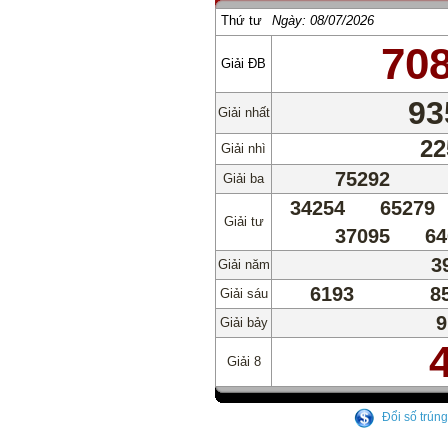
Thứ tư
Ngày:
08/07/2026
70
Giải ĐB
93
Giải nhất
22
Giải nhì
75292
Giải ba
34254
65279
Giải tư
37095
64
3
Giải năm
6193
8
Giải sáu
9
Giải bảy
Giải 8
Đổi số trúng