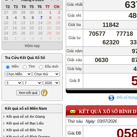
63
Giải nhất
T2
T3
T4
T5
T6
T7
CN
27
28
29
30
31
1
2
48
Giải nhì
3
4
5
6
7
8
9
10
11
12
13
14
15
16
11842
Giải ba
17
18
19
20
21
22
23
70577
77718
24
25
26
27
28
29
30
Giải tư
31
1
2
3
4
5
6
62320
33
Hôm nay
9
Giải năm
Tra Cứu Kết Quả Xổ Số
0630
8
Giải sáu
Miền
Tỉnh
Đầu đuôi
4
Giải bảy
Giải 8
Đổi số trúng
Kết quả xổ số Miền Nam
KẾT QUẢ XỔ SỐ BÌNH 
Kết quả xổ số An Giang
Thứ sáu
Ngày:
03/07/2026
Kết quả xổ số Bạc Liêu
05
Kết quả xổ số Bến Tre
Giải ĐB
Kết quả xổ số Bình Dương