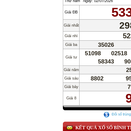
Thứ năm
Ngày:
02/07/2026
53
Giải ĐB
29
Giải nhất
52
Giải nhì
35026
Giải ba
51098
02518
Giải tư
58343
90
2
Giải năm
8802
9
Giải sáu
7
Giải bảy
Giải 8
Đổi số trúng
KẾT QUẢ XỔ SỐ BÌNH 