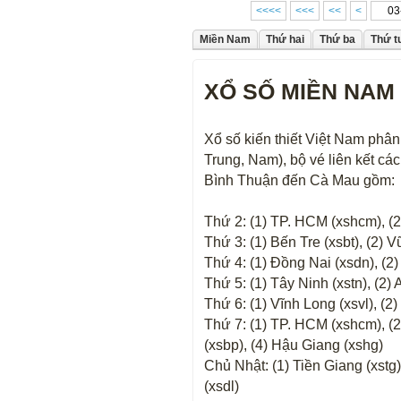
<<<<
<<<
<<
<
Miền Nam
Thứ hai
Thứ ba
Thứ t
XỔ SỐ MIỀN NAM 
Xổ số kiến thiết Việt Nam phân 
Trung, Nam), bộ vé liên kết cá
Bình Thuận đến Cà Mau gồm:
Thứ 2: (1) TP. HCM (xshcm), (2
Thứ 3: (1) Bến Tre (xsbt), (2) V
Thứ 4: (1) Đồng Nai (xsdn), (2)
Thứ 5: (1) Tây Ninh (xstn), (2)
Thứ 6: (1) Vĩnh Long (xsvl), (2
Thứ 7: (1) TP. HCM (xshcm), (2
(xsbp), (4) Hậu Giang (xshg)
Chủ Nhật: (1) Tiền Giang (xstg)
(xsdl)