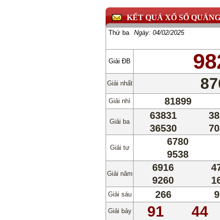
KẾT QUẢ XỔ SỐ QUẢNG
Thứ ba
Ngày:
04/02/2025
98
Giải ĐB
87
Giải nhất
81899
Giải nhì
63831
38
Giải ba
36530
70
6780
Giải tư
9538
6916
4
Giải năm
9260
1
266
9
Giải sáu
91
44
Giải bảy