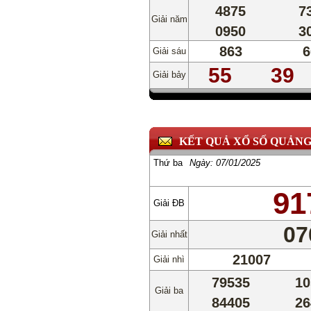
4875
7
Giải năm
0950
3
863
6
Giải sáu
55
39
Giải bảy
KẾT QUẢ XỔ SỐ QUẢNG
Thứ ba
Ngày:
07/01/2025
91
Giải ĐB
07
Giải nhất
21007
Giải nhì
79535
10
Giải ba
84405
26