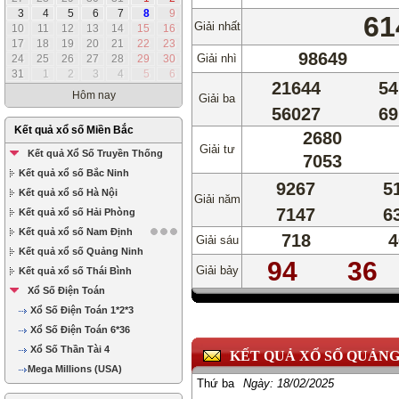
3
4
5
6
7
8
9
61
Giải nhất
10
11
12
13
14
15
16
17
18
19
20
21
22
23
98649
Giải nhì
24
25
26
27
28
29
30
31
1
2
3
4
5
6
21644
54
Hôm nay
Giải ba
56027
69
Kết quả xổ số Miền Bắc
2680
Giải tư
Kết quả Xổ Số Truyền Thống
7053
Kết quả xổ số Bắc Ninh
9267
5
Kết quả xổ số Hà Nội
Giải năm
7147
6
Kết quả xổ số Hải Phòng
Kết quả xổ số Nam Định
718
4
Giải sáu
Kết quả xổ số Quảng Ninh
94
36
Giải bảy
Kết quả xổ số Thái Bình
Xổ Số Điện Toán
Xổ Số Điện Toán 1*2*3
Xổ Số Điện Toán 6*36
Xổ Số Thần Tài 4
KẾT QUẢ XỔ SỐ QUẢNG
Mega Millions (USA)
Thứ ba
Ngày:
18/02/2025