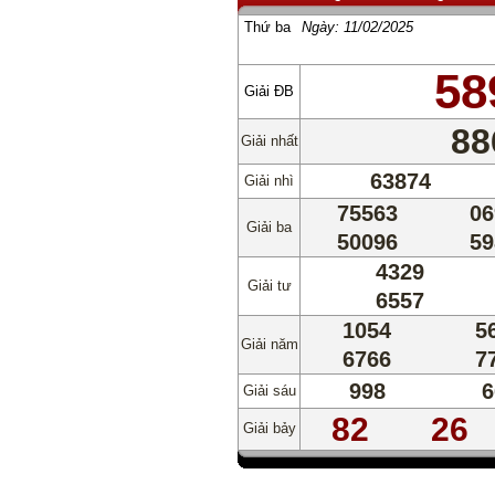
Thứ ba
Ngày:
11/02/2025
58
Giải ĐB
88
Giải nhất
63874
Giải nhì
75563
06
Giải ba
50096
59
4329
Giải tư
6557
1054
5
Giải năm
6766
7
998
6
Giải sáu
82
26
Giải bảy