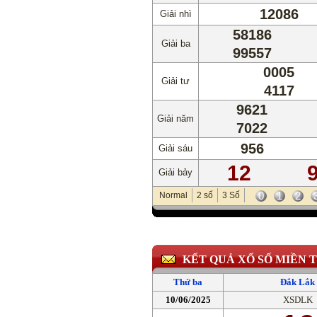
12086
Giải nhì
58186
Giải ba
99557
0005
Giải tư
4117
9621
Giải năm
7022
956
Giải sáu
12
Giải bảy
0
1
2
Normal
2 số
3 Số
KẾT QUẢ XỔ SỐ MIỀN 
Thứ ba
Đắk Lắk
10/06/2025
XSDLK