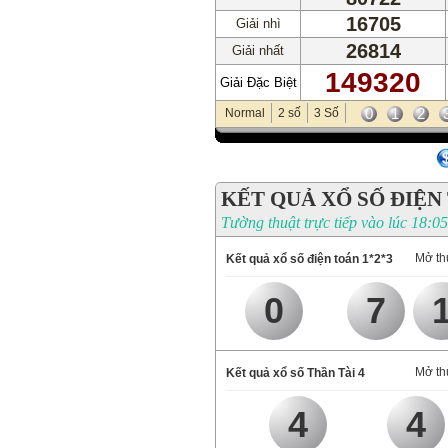
16705
Giải nhì
26814
Giải nhất
149320
Giải Đặc Biệt
0
1
2
Normal
2 số
3 Số
KẾT QUẢ XỔ SỐ ĐIỆN
Tường thuật trực tiếp vào lúc 18:0
Mở th
Kết quả xổ số điện toán 1*2*3
0
7
Mở th
Kết quả xổ số Thần Tài 4
4
4