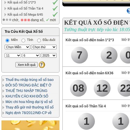
Kết quả xổ Số 1*2*3
Kết quả xổ Số Thần Tài 4
Kết quả xổ Số Mega 6/45
chờ,
đang xổ,
mới
KẾT QUẢ XỔ SỐ ĐIỆN
Tường thuật trực tiếp vào lúc 18:0
Tra Cứu Kết Quả Xổ Số
Mở t
Miền
Tỉnh
Đầu đuôi
Kết quả xổ số điện toán 1*2*3
7
2
Mở t
Kết quả xổ số điện toán 6X36
Thuế thu nhập trúng xổ số bao
08
12
2
nhiêu phần trăm?
ĐỔI SỐ TRÚNG ĐẶC BIỆT Ở
ĐÂU & THỦ TỤC NHƯ THẾ NÀO?
THUẾ THU NHẬP TRÚNG
THƯỞNG XỔ SỐ
KHUYẾN CÁO KHI ĐỔI SỐ
TRÚNG
Mức chi hoa hồng đại lý xổ số
Mở t
Kết quả xổ số Thần Tài 4
Thay đổi giờ mở thưởng Xổ số
Miền Bắc
Nghị định 78/2012/NĐ-CP về
1
1
kinh doanh xổ số