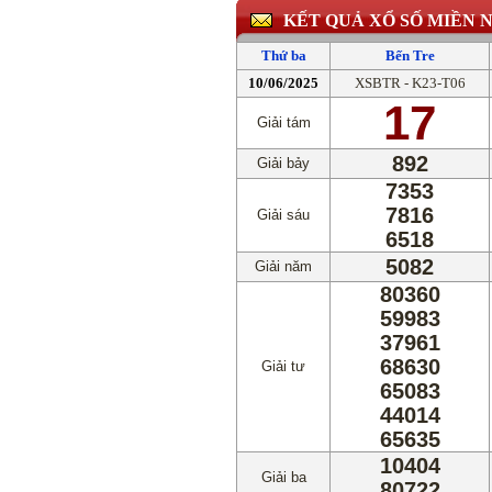
KẾT QUẢ XỔ SỐ MIỀN 
Thứ ba
Bến Tre
10/06/2025
XSBTR - K23-T06
17
Giải tám
892
Giải bảy
7353
7816
Giải sáu
6518
5082
Giải năm
80360
59983
37961
68630
Giải tư
65083
44014
65635
10404
Giải ba
80722