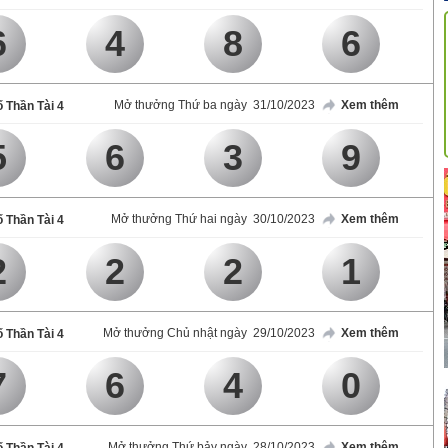
6
4
8
6
Mở thưởng Thứ ba ngày 31/10/2023
Xem thêm
ố Thần Tài 4
5
6
3
9
Mở thưởng Thứ hai ngày 30/10/2023
Xem thêm
ố Thần Tài 4
2
2
2
1
Mở thưởng Chủ nhật ngày 29/10/2023
Xem thêm
ố Thần Tài 4
7
6
4
0
Mở thưởng Thứ bảy ngày 28/10/2023
Xem thêm