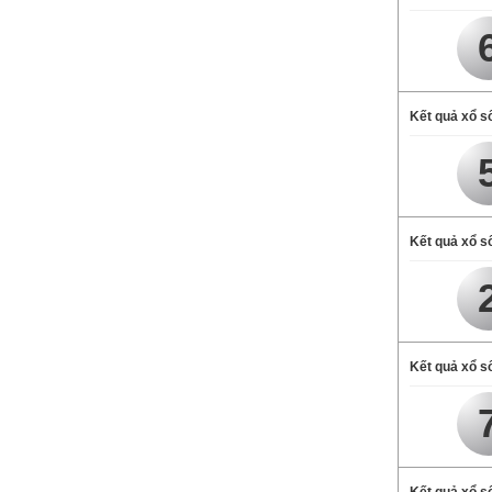
Kết quả xổ s
Kết quả xổ s
Kết quả xổ s