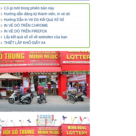
Có gì mới trong phiên bản này
Hướng dẫn đăng ký thành viên, in vé dò
Hướng Dẫn In Vé Dò Kết Quả Xổ Số
IN VÉ DÒ TRÊN CHROME
IN VÉ DÒ TRÊN FIREFOX
Lấy kết quả xổ số về websites của bạn
THIẾT LẬP KHỔ GIẤY A4