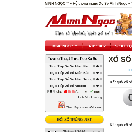
MINH NGỌC™ » Hệ thống mạng Xổ Số Minh Ngọc » Tr
MINH NGỌC ™
TRỰC TIẾP
SỔ KẾT 
XỔ SỐ 
Tường Thuật Trực Tiếp Xổ Số
Trực Tiếp Xổ Số Miền Nam
<<
Trực Tiếp Xổ Số Miền Bắc
Trực Tiếp Xổ Số Miền Trung
Kết quả xổ s
Trực Tiếp Xổ Số Vietlott
chờ,
đang xổ,
mới
Lịch Mở Thưởng
Chèn Kqxs vào Websites
ĐỔI SỐ TRÚNG .NET
Kết quả xổ s
Tháng 8 2026