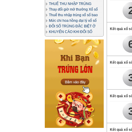
kinh doanh xổ số
THUẾ THU NHẬP TRÚNG
THƯỞNG XỔ SỐ
Thay đổi giờ mở thưởng Xổ số
Miền Bắc
Thuế thu nhập trúng xổ số bao
nhiêu phần trăm?
Mức chi hoa hồng đại lý xổ số
ĐỔI SỐ TRÚNG ĐẶC BIỆT Ở
Kết quả xổ s
ĐÂU & THỦ TỤC NHƯ THẾ NÀO?
KHUYẾN CÁO KHI ĐỔI SỐ
TRÚNG
Kết quả xổ s
Kết quả xổ s
Kết quả xổ s