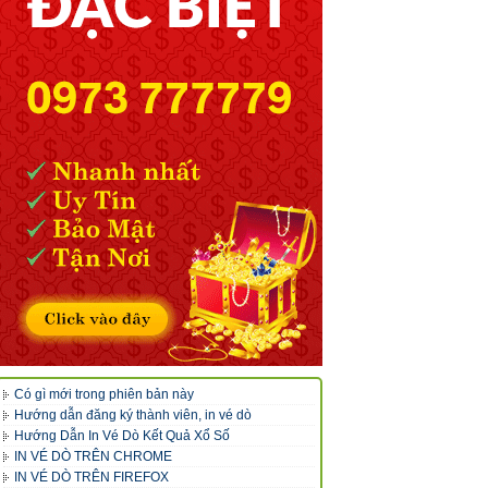
Có gì mới trong phiên bản này
Hướng dẫn đăng ký thành viên, in vé dò
Hướng Dẫn In Vé Dò Kết Quả Xổ Số
IN VÉ DÒ TRÊN CHROME
IN VÉ DÒ TRÊN FIREFOX