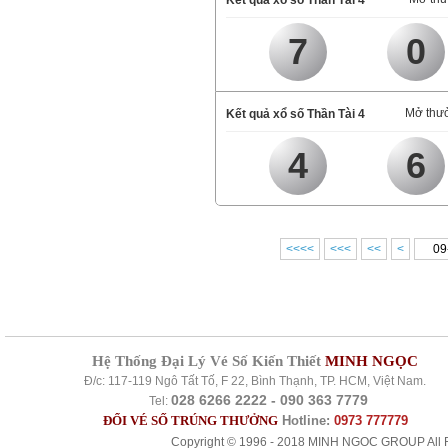
Kết quả xổ số Thần Tài 4
7
0
Mở thư
Kết quả xổ số Thần Tài 4
4
6
<<<<
<<<
<<
<
Hệ Thống Đại Lý Vé Số Kiến Thiết
MINH NGỌC
Đ/c: 117-119 Ngô Tất Tố, F 22, Bình Thạnh, TP. HCM, Việt Nam.
028 6266 2222 - 090 363 7779
Tel:
ĐỔI VÉ SỐ TRÚNG THƯỞNG
Hotline:
0973 777779
Copyright © 1996 - 2018 MINH NGOC GROUP All R