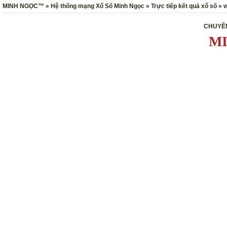
MINH NGỌC™ » Hệ thống mạng Xổ Số Minh Ngọc » Trực tiếp kết quả xổ số »
CHUYÊN
MI