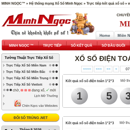
MINH NGỌC™ » Hệ thống mạng Xổ Số Minh Ngọc » Trực tiếp kết quả xổ số »
CHUYÊN
MI
Home
Miền 
MINH NGỌC ™
TRỰC TIẾP
SỔ KẾT QUẢ
SỚ ĐẦU ĐUÔI
XỔ SỐ ĐIỆN TOÁN
Tường Thuật Trực Tiếp Xổ Số
Trực Tiếp Xổ Số Miền Nam
<<<<
<<<
<<
<
Trực Tiếp Xổ Số Miền Bắc
Trực Tiếp Xổ Số Miền Trung
Mở th
Kết quả xổ số điện toán 1*2*3
Trực Tiếp Xổ Số Vietlott
chờ,
đang xổ,
mới
1
5
Lịch Mở Thưởng
Chèn Kqxs vào Websites
ĐỔI SỐ TRÚNG .NET
Mở th
Kết quả xổ số điện toán 1*2*3
Tháng 8 2026