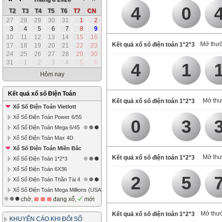
4
0
T2
T3
T4
T5
T6
T7
CN
27
28
29
30
31
1
2
3
4
5
6
7
8
9
10
11
12
13
14
15
16
Mở thưở
Kết quả xổ số điện toán 1*2*3
17
18
19
20
21
22
23
24
25
26
27
28
29
30
31
1
2
3
4
5
6
4
1
Hôm nay
Kết quả xổ số Điện Toán
Mở thư
Kết quả xổ số điện toán 1*2*3
Xổ Số Điện Toán Vietlott
Xổ Số Điện Toán Power 6/55
0
3
Xổ Số Điện Toán Mega 6/45
Xổ Số Điện Toán Max 4D
Xổ Số Điện Toán Miền Bắc
Mở thư
Kết quả xổ số điện toán 1*2*3
Xổ Số Điện Toán 1*2*3
Xổ Số Điện Toán 6X36
2
5
Xổ Số Điện Toán Thần Tài 4
Xổ Số Điện Toán Mega Millions (USA)
chờ,
đang xổ,
mới
Mở thư
Kết quả xổ số điện toán 1*2*3
KHUYẾN CÁO KHI ĐỔI SỐ