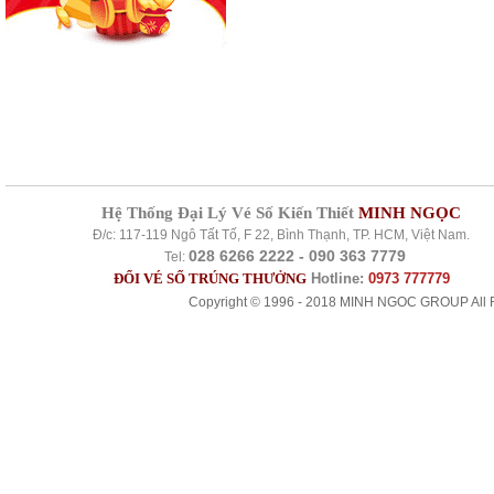
Hệ Thống Đại Lý Vé Số Kiến Thiết
MINH NGỌC
Đ/c: 117-119 Ngô Tất Tố, F 22, Bình Thạnh, TP. HCM, Việt Nam.
028 6266 2222 - 090 363 7779
Tel:
ĐỔI VÉ SỐ TRÚNG THƯỞNG
Hotline:
0973 777779
Copyright © 1996 - 2018 MINH NGOC GROUP All R