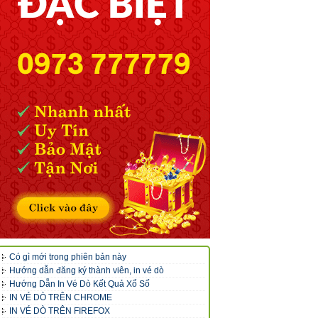
Có gì mới trong phiên bản này
Hướng dẫn đăng ký thành viên, in vé dò
Hướng Dẫn In Vé Dò Kết Quả Xổ Số
IN VÉ DÒ TRÊN CHROME
IN VÉ DÒ TRÊN FIREFOX