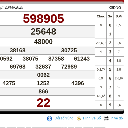
ày:
23/08/2025
XSDNG
598905
Chục
Số
Đ.Vị
0
0
0
,
5
25648
1
48000
2
2
,
5
,
6
,
9
2
,
5
38168
30725
3
4
7
0592
38075
87358
61243
4
3
,
8
69768
32637
72989
5
0
,
2
,
7
2
2
,
8
0062
6
6
,
9
2
,
6
,
8
2
4275
1252
4396
7
3
5
2
866
8
4
,
5
,
6
2
9
22
9
8
2
,
6
Đổi số trúng
Hình Vé Số
In vé dò