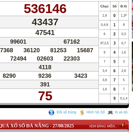
536146
Chục
Số
Đ.Vị
0
2
,
9
1
,
3
2
43437
1
0
,
4
,
9
8
47541
2
6
0
,
3
99601
67162
3
0
2
,
2
,
5
6
,
7
7368
36120
81253
15687
4
9
1
,
6
72494
02603
22303
5
7
3
4118
6
3
,
4
2
,
8
8290
9236
3423
7
3
,
8
5
391
8
1
,
6
7
75
9
0
,
1
,
4
Đổi số trúng
Hình Vé Số
In vé dò
-
QUẢ XỔ SỐ ĐÀ NẴNG
27/08/2025
XEM BẢNG MIỀN...