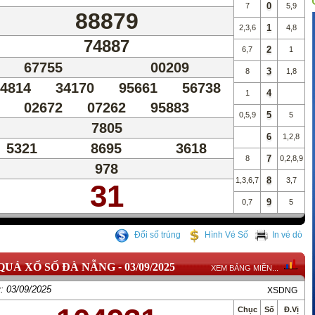
0
7
5
,
9
88879
1
2
,
3
,
6
4
,
8
74887
2
6
,
7
1
67755
00209
3
8
1
,
8
4814
34170
95661
56738
4
1
02672
07262
95883
5
0
,
5
,
9
5
7805
6
1
,
2
,
8
5321
8695
3618
7
8
0
,
2
,
8
,
9
978
8
1
,
3
,
6
,
7
3
,
7
31
9
0
,
7
5
Đổi số trúng
Hình Vé Số
In vé dò
-
QUẢ XỔ SỐ ĐÀ NẴNG
03/09/2025
XEM BẢNG MIỀN...
y:
03/09/2025
XSDNG
Chục
Số
Đ.Vị