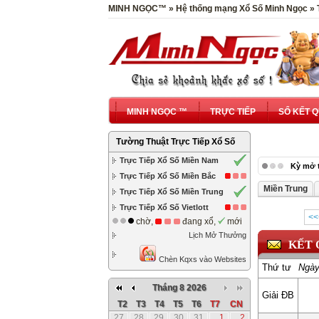
MINH NGỌC™ » Hệ thống mạng Xổ Số Minh Ngọc » Tr
MINH NGỌC ™
TRỰC TIẾP
SỔ KẾT 
Tường Thuật Trực Tiếp Xổ Số
Trực Tiếp Xổ Số Miền Nam
Kỳ mở t
Trực Tiếp Xổ Số Miền Bắc
Miền Trung
Trực Tiếp Xổ Số Miền Trung
Trực Tiếp Xổ Số Vietlott
<<
chờ,
đang xổ,
mới
Lịch Mở Thưởng
KẾT 
Chèn Kqxs vào Websites
Thứ tư
Ngà
Tháng 8 2026
Giải ĐB
T2
T3
T4
T5
T6
T7
CN
27
28
29
30
31
1
2