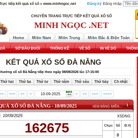
ực tiếp kết quả xổ số » www.minhngoc.net
Đăng ký
Đăng nhập
CHUYÊN TRANG TRỰC TIẾP KẾT QUẢ XỔ SỐ
MINH NGỌC .NET
Home
Miền Nam
Miền Trung
Miền Bắc & Điện Toán
QUẢ
SỚ ĐẦU ĐUÔI
THỐNG KÊ
VÉ SỐ
IN VÉ DÒ
THÔNG
KẾT QUẢ XỔ SỐ ĐÀ NẴNG
hưởng xổ số Đà Nẵng tiếp theo ngày 08/08/2026 lúc 17:15:00
Thứ hai
Thứ ba
Thứ tư
Thứ năm
Thứ sáu
Thứ bảy
Ch nhật
<<
<<<
<<
<
>
>>
>>>
>>>>
-
QUẢ XỔ SỐ ĐÀ NẴNG
10/09/2025
XEM BẢNG MIỀN...
y:
10/09/2025
XSDNG
162675
Chục
Số
Đ.Vị
0