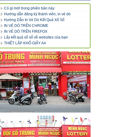
Có gì mới trong phiên bản này
Hướng dẫn đăng ký thành viên, in vé dò
Hướng Dẫn In Vé Dò Kết Quả Xổ Số
IN VÉ DÒ TRÊN CHROME
IN VÉ DÒ TRÊN FIREFOX
Lấy kết quả xổ số về websites của bạn
THIẾT LẬP KHỔ GIẤY A4