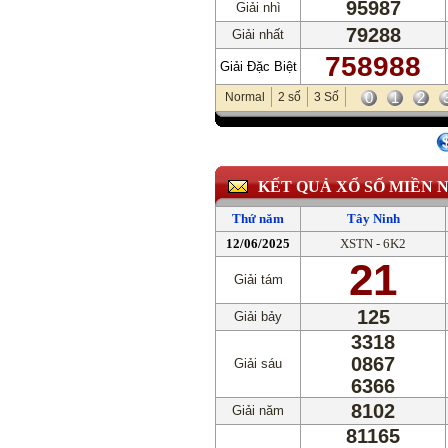
95987
Giải nhì
79288
Giải nhất
758988
Giải Đặc Biệt
0
1
2
Normal
2 số
3 Số
KẾT QUẢ XỔ SỐ MIỀN 
Thứ năm
Tây Ninh
12/06/2025
XSTN - 6K2
21
Giải tám
125
Giải bảy
3318
0867
Giải sáu
6366
8102
Giải năm
81165