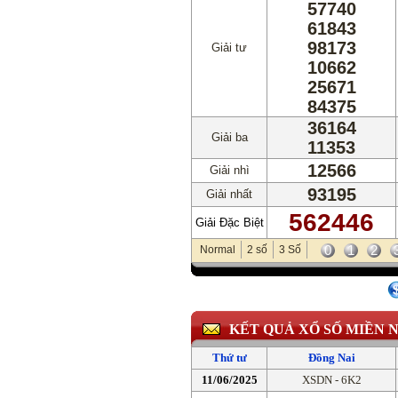
57740
61843
98173
Giải tư
10662
25671
84375
36164
Giải ba
11353
12566
Giải nhì
93195
Giải nhất
562446
Giải Đặc Biệt
0
1
2
Normal
2 số
3 Số
KẾT QUẢ XỔ SỐ MIỀN 
Thứ tư
Đồng Nai
11/06/2025
XSDN - 6K2