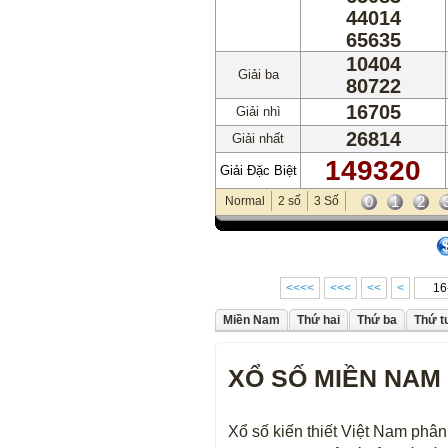
44014
65635
10404
Giải ba
80722
16705
Giải nhì
26814
Giải nhất
149320
Giải Đặc Biệt
0
1
2
Normal
2 số
3 Số
<<<<
<<<
<<
<
Miền Nam
Thứ hai
Thứ ba
Thứ t
XỔ SỐ MIỀN NAM 
Xổ số kiến thiết Việt Nam phân 