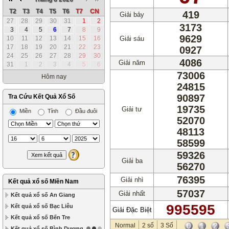
T2
T3
T4
T5
T6
T7
CN
419
Giải bảy
27
28
29
30
31
1
2
3173
3
4
5
6
7
8
9
9629
10
11
12
13
14
15
16
Giải sáu
17
18
19
20
21
22
23
0927
24
25
26
27
28
29
30
4086
Giải năm
31
1
2
3
4
5
6
73006
Hôm nay
24815
90897
Tra Cứu Kết Quả Xổ Số
19735
Giải tư
Miền
Tỉnh
Đầu đuôi
52070
48113
58599
59326
Giải ba
56270
76395
Giải nhì
Kết quả xổ số Miền Nam
57037
Giải nhất
Kết quả xổ số An Giang
995595
Kết quả xổ số Bạc Liêu
Giải Đặc Biệt
Kết quả xổ số Bến Tre
0
1
2
Normal
2 số
3 Số
Kết quả xổ số Bình Dương