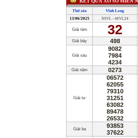
KẾT QUẢ XỔ SỐ MIỀN 
Thứ sáu
Vĩnh Long
13/06/2025
XSVL - 46VL24
32
Giải tám
498
Giải bảy
9082
7984
Giải sáu
4234
0273
Giải năm
06572
62055
79310
31251
Giải tư
63082
89478
26532
93853
Giải ba
37622