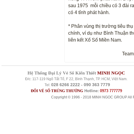
sau 1975 mỗi chiều có 3 đài rad
có 4 tỉnh phát hành.
* Phân vùng thị trường tiêu th
chính, ví dụ như Bình Thuận t
liên kết Xổ Số Miền Nam.
Team
Hệ Thống Đại Lý Vé Số Kiến Thiết
MINH NGỌC
Đ/c: 117-119 Ngô Tất Tố, F 22, Bình Thạnh, TP. HCM, Việt Nam.
028 6266 2222 - 090 363 7779
Tel:
ĐỔI VÉ SỐ TRÚNG THƯỞNG
Hotline:
0973 777779
Copyright © 1996 - 2018 MINH NGOC GROUP All R