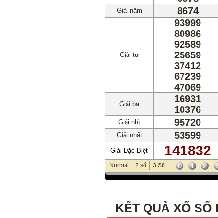
8674
Giải năm
93999
80986
92589
25659
Giải tư
37412
67239
47069
16931
Giải ba
10376
95720
Giải nhì
53599
Giải nhất
141832
Giải Đặc Biệt
0
1
2
Normal
2 số
3 Số
KẾT QUẢ XỔ SỐ K