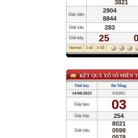
3821
2904
Giải năm
8844
283
Giải sáu
25
Giải bảy
0
1
2
Normal
2 số
3 Số
KẾT QUẢ XỔ SỐ MIỀN 
Thứ bảy
Đà Nẵng
14/06/2025
XSDNG
03
Giải tám
254
Giải bảy
8021
0598
Giải sáu
0578