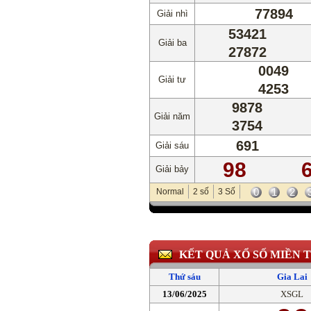
77894
Giải nhì
53421
Giải ba
27872
0049
Giải tư
4253
9878
Giải năm
3754
691
Giải sáu
98
Giải bảy
0
1
2
Normal
2 số
3 Số
KẾT QUẢ XỔ SỐ MIỀN 
Thứ sáu
Gia Lai
13/06/2025
XSGL