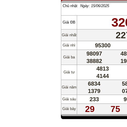
Chủ nhật
Ngày:
15/06/2025
32
Giải ĐB
22
Giải nhất
95300
Giải nhì
98097
48
Giải ba
38882
19
4813
Giải tư
4144
6834
5
Giải năm
1379
0
233
9
Giải sáu
29
75
Giải bảy