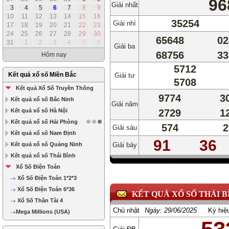
96
Giải nhất
3
4
5
6
7
8
9
10
11
12
13
14
15
16
35254
Giải nhì
17
18
19
20
21
22
23
24
25
26
27
28
29
30
65648
02
31
1
2
3
4
5
6
Giải ba
68756
33
Hôm nay
5712
Kết quả xổ số Miền Bắc
Giải tư
5708
Kết quả Xổ Số Truyền Thống
9774
3
Kết quả xổ số Bắc Ninh
Giải năm
Kết quả xổ số Hà Nội
2729
1
Kết quả xổ số Hải Phòng
574
2
Giải sáu
Kết quả xổ số Nam Định
91
36
Kết quả xổ số Quảng Ninh
Giải bảy
Kết quả xổ số Thái Bình
Xổ Số Điện Toán
Xổ Số Điện Toán 1*2*3
Xổ Số Điện Toán 6*36
KẾT QUẢ XỔ SỐ THÁI B
Xổ Số Thần Tài 4
Chủ nhật
Ngày:
29/06/2025
Ký hiệ
Mega Millions (USA)