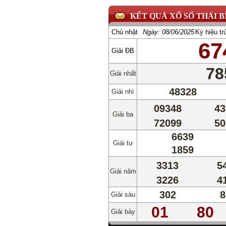
KẾT QUẢ XỔ SỐ THÁI B
Chủ nhật
Ngày:
08/06/2025
Ký hiệu tr
67
Giải ĐB
78
Giải nhất
48328
Giải nhì
09348
43
Giải ba
72099
50
6639
Giải tư
1859
3313
5
Giải năm
3226
4
302
8
Giải sáu
01
80
Giải bảy