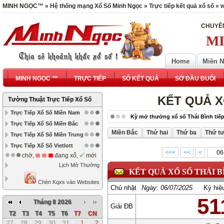
MINH NGỌC™ » Hệ thống mạng Xổ Số Minh Ngọc » Trực tiếp kết quả xổ số »
CHUYÊN
MI
Home
Miền 
MINH NGỌC ™
TRỰC TIẾP
SỔ KẾT QUẢ
SỚ ĐẦU ĐUÔI
KẾT QUẢ X
Tường Thuật Trực Tiếp Xổ Số
Trực Tiếp Xổ Số Miền Nam
Kỳ mở thưởng xổ số Thái Bình tiếp 
Trực Tiếp Xổ Số Miền Bắc
Miền Bắc
Thứ hai
Thứ ba
Thứ t
Trực Tiếp Xổ Số Miền Trung
Trực Tiếp Xổ Số Vietlott
<<<
<<
<
chờ,
đang xổ,
mới
Lịch Mở Thưởng
KẾT QUẢ XỔ SỐ THÁI B
Chèn Kqxs vào Websites
Chủ nhật
Ngày:
06/07/2025
Ký hiệ
51
Tháng 8 2026
Giải ĐB
T2
T3
T4
T5
T6
T7
CN
27
28
29
30
31
1
2