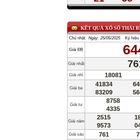
KẾT QUẢ XỔ SỐ THÁI B
Chủ nhật
Ngày:
25/05/2025
Ký hiệu 
64
Giải ĐB
76
Giải nhất
18081
Giải nhì
41834
64
Giải ba
83209
56
8758
Giải tư
4335
2515
1
Giải năm
9573
0
761
7
Giải sáu