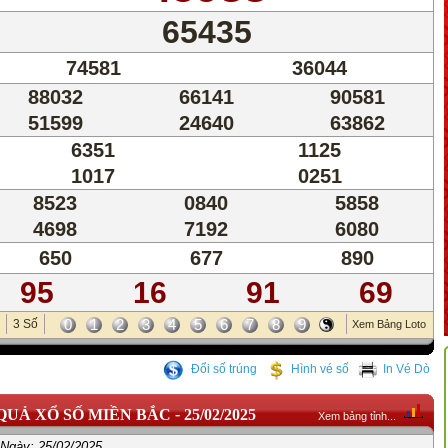
65435
74581
36044
88032
66141
90581
51599
24640
63862
6351
1125
1017
0251
8523
0840
5858
4698
7192
6080
650
677
890
95
16
91
69
0
1
2
3
4
5
6
7
8
9
3 Số
Xem Bảng Loto
Đổi số trúng
Hình vé số
In Vé Dò
-
QUẢ XỔ SỐ MIỀN BẮC
25/02/2025
Xem bảng tỉnh...
Ngày:
25/02/2025