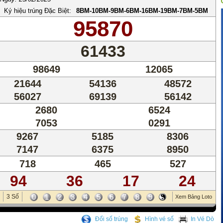
Ký hiệu trúng Đặc Biệt:
8BM-10BM-9BM-6BM-16BM-19BM-7BM-5BM
95870
61433
98649
12065
21644
54136
48572
56027
69139
56142
2680
6524
7053
0291
9267
5185
8306
7147
6375
8950
718
465
527
94
36
17
24
0
1
2
3
4
5
6
7
8
9
3 Số
Xem Bảng Loto
Đổi số trúng
Hình vé số
In Vé Dò