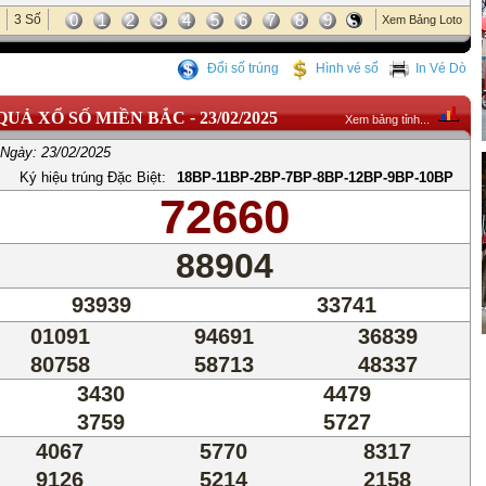
0
1
2
3
4
5
6
7
8
9
3 Số
Xem Bảng Loto
Đổi số trúng
Hình vé số
In Vé Dò
-
QUẢ XỔ SỐ MIỀN BẮC
23/02/2025
Xem bảng tỉnh...
Ngày:
23/02/2025
Ký hiệu trúng Đặc Biệt:
18BP-11BP-2BP-7BP-8BP-12BP-9BP-10BP
72660
88904
93939
33741
01091
94691
36839
80758
58713
48337
3430
4479
3759
5727
4067
5770
8317
9126
5214
2158