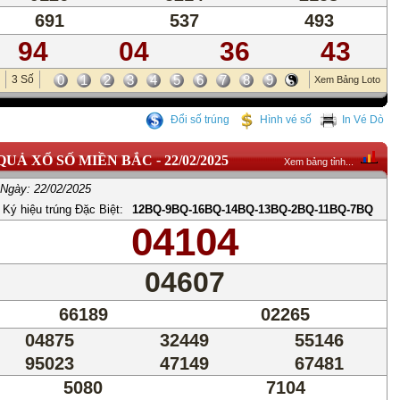
691
537
493
94
04
36
43
0
1
2
3
4
5
6
7
8
9
3 Số
Xem Bảng Loto
Đổi số trúng
Hình vé số
In Vé Dò
-
QUẢ XỔ SỐ MIỀN BẮC
22/02/2025
Xem bảng tỉnh...
Ngày:
22/02/2025
Ký hiệu trúng Đặc Biệt:
12BQ-9BQ-16BQ-14BQ-13BQ-2BQ-11BQ-7BQ
04104
04607
66189
02265
04875
32449
55146
95023
47149
67481
5080
7104