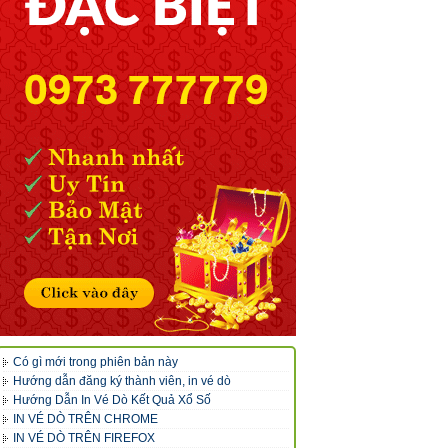
Có gì mới trong phiên bản này
Hướng dẫn đăng ký thành viên, in vé dò
Hướng Dẫn In Vé Dò Kết Quả Xổ Số
IN VÉ DÒ TRÊN CHROME
IN VÉ DÒ TRÊN FIREFOX