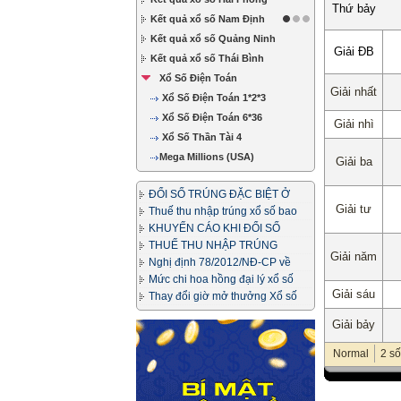
Thứ bảy
Kết quả xổ số Nam Định
Kết quả xổ số Quảng Ninh
Giải ĐB
Kết quả xổ số Thái Bình
Xổ Số Điện Toán
Giải nhất
Xổ Số Điện Toán 1*2*3
Xổ Số Điện Toán 6*36
Giải nhì
Xổ Số Thần Tài 4
Mega Millions (USA)
Giải ba
ĐỔI SỐ TRÚNG ĐẶC BIỆT Ở
Giải tư
ĐÂU & THỦ TỤC NHƯ THẾ NÀO?
Thuế thu nhập trúng xổ số bao
nhiêu phần trăm?
KHUYẾN CÁO KHI ĐỔI SỐ
TRÚNG
THUẾ THU NHẬP TRÚNG
Giải năm
THƯỞNG XỔ SỐ
Nghị định 78/2012/NĐ-CP về
kinh doanh xổ số
Mức chi hoa hồng đại lý xổ số
Giải sáu
Thay đổi giờ mở thưởng Xổ số
Miền Bắc
Giải bảy
Normal
2 số