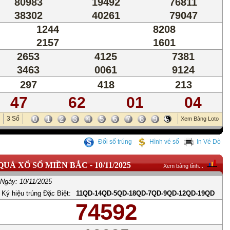
80983
19492
76811
38302
40261
79047
1244
8208
2157
1601
2653
4125
7381
3463
0061
9124
297
418
213
47
62
01
04
0
1
2
3
4
5
6
7
8
9
3 Số
Xem Bảng Loto
Đổi số trúng
Hình vé số
In Vé Dò
-
QUẢ XỔ SỐ MIỀN BẮC
10/11/2025
Xem bảng tỉnh...
Ngày:
10/11/2025
Ký hiệu trúng Đặc Biệt:
11QD-14QD-5QD-18QD-7QD-9QD-12QD-19QD
74592