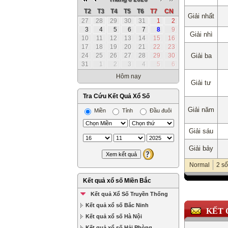
T2
T3
T4
T5
T6
T7
CN
Giải nhất
27
28
29
30
31
1
2
3
4
5
6
7
8
9
Giải nhì
10
11
12
13
14
15
16
17
18
19
20
21
22
23
24
25
26
27
28
29
30
Giải ba
31
1
2
3
4
5
6
Hôm nay
Giải tư
Tra Cứu Kết Quả Xổ Số
Giải năm
Miền
Tỉnh
Đầu đuôi
Giải sáu
Giải bảy
Normal
2 số
Kết quả xổ số Miền Bắc
Kết quả Xổ Số Truyền Thống
Kết quả xổ số Bắc Ninh
KẾT 
Kết quả xổ số Hà Nội
Kết quả xổ số Hải Phòng