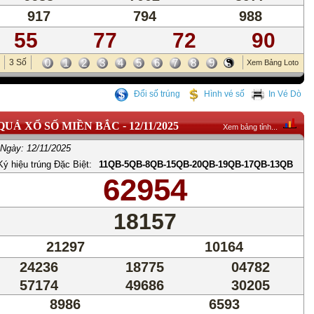
917
794
988
55
77
72
90
0
1
2
3
4
5
6
7
8
9
3 Số
Xem Bảng Loto
Đổi số trúng
Hình vé số
In Vé Dò
-
QUẢ XỔ SỐ MIỀN BẮC
12/11/2025
Xem bảng tỉnh...
Ngày:
12/11/2025
Ký hiệu trúng Đặc Biệt:
11QB-5QB-8QB-15QB-20QB-19QB-17QB-13QB
62954
18157
21297
10164
24236
18775
04782
57174
49686
30205
8986
6593