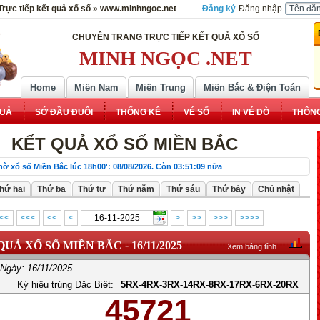
ực tiếp kết quả xổ số » www.minhngoc.net
Đăng ký
Đăng nhập
CHUYÊN TRANG TRỰC TIẾP KẾT QUẢ XỔ SỐ
MINH NGỌC .NET
Home
Miền Nam
Miền Trung
Miền Bắc & Điện Toán
QUẢ
SỚ ĐẦU ĐUÔI
THỐNG KÊ
VÉ SỐ
IN VÉ DÒ
THÔNG
KẾT QUẢ XỔ SỐ MIỀN BẮC
ờ xổ số Miền Bắc lúc 18h00': 08/08/2026. Còn 03:51:09 nữa
hứ hai
Thứ ba
Thứ tư
Thứ năm
Thứ sáu
Thứ bảy
Chủ nhật
<<
<<<
<<
<
>
>>
>>>
>>>>
-
QUẢ XỔ SỐ MIỀN BẮC
16/11/2025
Xem bảng tỉnh...
Ngày:
16/11/2025
Ký hiệu trúng Đặc Biệt:
5RX-4RX-3RX-14RX-8RX-17RX-6RX-20RX
45721