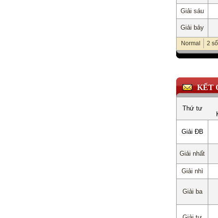
Giải sáu
Giải bảy
Normal
2 số
KẾT 
Thứ tư
Giải ĐB
Giải nhất
Giải nhì
Giải ba
Giải tư