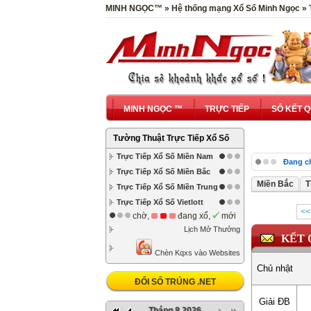
MINH NGỌC™ » Hệ thống mạng Xổ Số Minh Ngọc » Tr
MINH NGỌC ™
TRỰC TIẾP
SỔ KẾT 
Tường Thuật Trực Tiếp Xổ Số
Trực Tiếp Xổ Số Miền Nam
Đang ch
Trực Tiếp Xổ Số Miền Bắc
Miền Bắc
T
Trực Tiếp Xổ Số Miền Trung
Trực Tiếp Xổ Số Vietlott
<<
chờ,
đang xổ,
mới
Lịch Mở Thưởng
KẾT 
Chèn Kqxs vào Websites
Chủ nhật
ĐỔI SỐ TRÚNG .NET
Giải ĐB
Tháng 8 2026