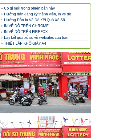
Có gì mới trong phiên bản này
Hướng dẫn đăng ký thành viên, in vé dò
Hướng Dẫn In Vé Dò Kết Quả Xổ Số
IN VÉ DÒ TRÊN CHROME
IN VÉ DÒ TRÊN FIREFOX
Lấy kết quả xổ số về websites của bạn
THIẾT LẬP KHỔ GIẤY A4