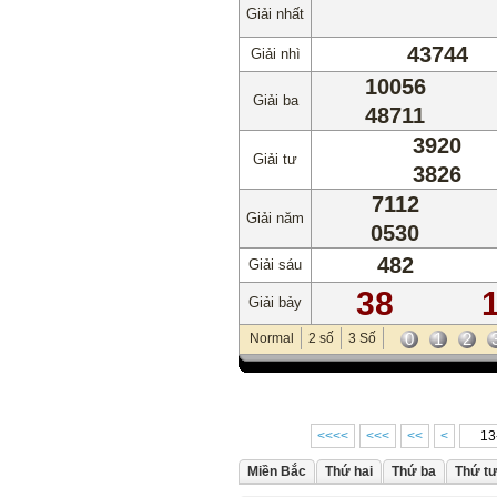
Giải nhất
43744
Giải nhì
10056
Giải ba
48711
3920
Giải tư
3826
7112
Giải năm
0530
482
Giải sáu
38
Giải bảy
0
1
2
Normal
2 số
3 Số
<<<<
<<<
<<
<
Miền Bắc
Thứ hai
Thứ ba
Thứ t