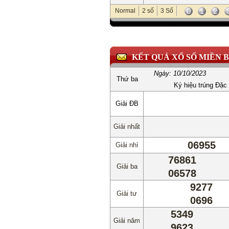
0
1
2
Normal
2 số
3 Số
KẾT QUẢ XỔ SỐ MIỀN 
Ngày:
10/10/2023
Thứ ba
Ký hiệu trúng Đặc 
Giải ĐB
Giải nhất
06955
Giải nhì
76861
Giải ba
06578
9277
Giải tư
0696
5349
Giải năm
9623