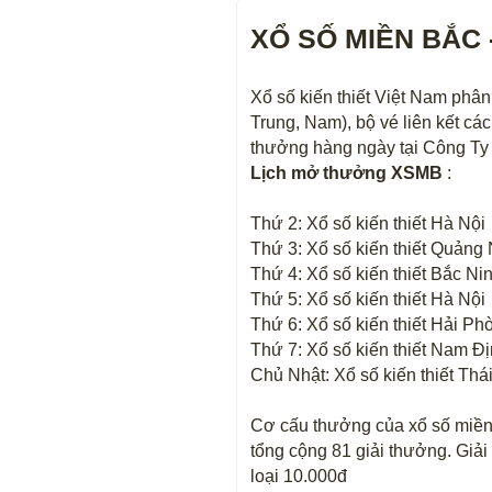
XỔ SỐ MIỀN BẮC 
Xổ số kiến thiết Việt Nam phân 
Trung, Nam), bộ vé liên kết cá
thưởng hàng ngày tại Công Ty
Lịch mở thưởng XSMB
:
Thứ 2: Xổ số kiến thiết Hà Nội
Thứ 3: Xổ số kiến thiết Quảng
Thứ 4: Xổ số kiến thiết Bắc Ni
Thứ 5: Xổ số kiến thiết Hà Nội
Thứ 6: Xổ số kiến thiết Hải Ph
Thứ 7: Xổ số kiến thiết Nam Đ
Chủ Nhật: Xổ số kiến thiết Thá
Cơ cấu thưởng của xổ số miền 
tổng cộng 81 giải thưởng. Giải
loại 10.000đ