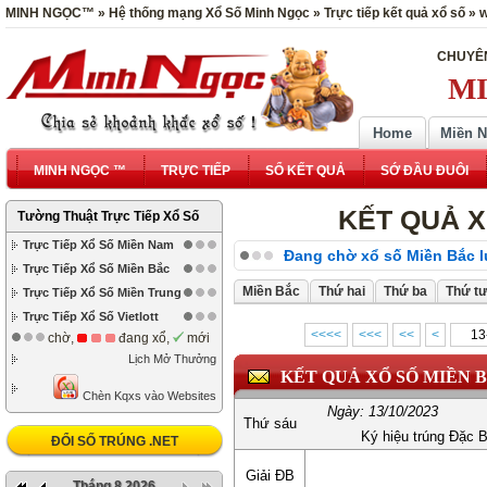
MINH NGỌC™ » Hệ thống mạng Xổ Số Minh Ngọc » Trực tiếp kết quả xổ số »
CHUYÊN
MI
Home
Miền 
MINH NGỌC ™
TRỰC TIẾP
SỔ KẾT QUẢ
SỚ ĐẦU ĐUÔI
KẾT QUẢ X
Tường Thuật Trực Tiếp Xổ Số
Trực Tiếp Xổ Số Miền Nam
Đang chờ xổ số Miền Bắc lú
Trực Tiếp Xổ Số Miền Bắc
Miền Bắc
Thứ hai
Thứ ba
Thứ t
Trực Tiếp Xổ Số Miền Trung
Trực Tiếp Xổ Số Vietlott
<<<<
<<<
<<
<
chờ,
đang xổ,
mới
Lịch Mở Thưởng
KẾT QUẢ XỔ SỐ MIỀN 
Chèn Kqxs vào Websites
Ngày:
13/10/2023
Thứ sáu
Ký hiệu trúng Đặc B
ĐỔI SỐ TRÚNG .NET
Giải ĐB
Tháng 8 2026