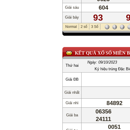
604
Giải sáu
93
Giải bảy
0
1
2
Normal
2 số
3 Số
KẾT QUẢ XỔ SỐ MIỀN 
Ngày:
09/10/2023
Thứ hai
Ký hiệu trúng Đặc Bi
Giải ĐB
Giải nhất
84892
Giải nhì
06356
Giải ba
24111
0051