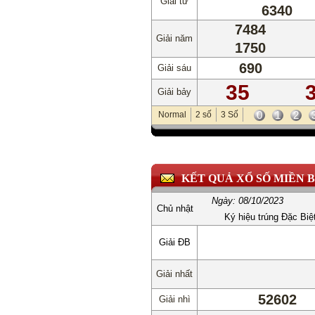
Giải tư
6340
7484
Giải năm
1750
690
Giải sáu
35
Giải bảy
0
1
2
Normal
2 số
3 Số
KẾT QUẢ XỔ SỐ MIỀN 
Ngày:
08/10/2023
Chủ nhật
Ký hiệu trúng Đặc Biệ
Giải ĐB
Giải nhất
52602
Giải nhì