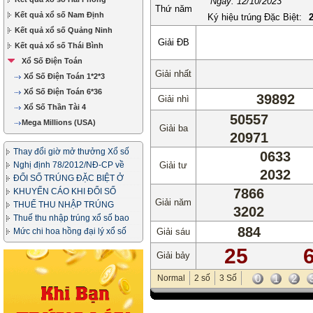
Ngày:
12/10/2023
Thứ năm
Kết quả xổ số Nam Định
Ký hiệu trúng Đặc Biệt:
Kết quả xổ số Quảng Ninh
Giải ĐB
Kết quả xổ số Thái Bình
Xổ Số Điện Toán
Giải nhất
Xổ Số Điện Toán 1*2*3
Xổ Số Điện Toán 6*36
39892
Giải nhì
Xổ Số Thần Tài 4
50557
Mega Millions (USA)
Giải ba
20971
Thay đổi giờ mở thưởng Xổ số
0633
Miền Bắc
Nghị định 78/2012/NĐ-CP về
Giải tư
2032
kinh doanh xổ số
ĐỔI SỐ TRÚNG ĐẶC BIỆT Ở
ĐÂU & THỦ TỤC NHƯ THẾ NÀO?
7866
KHUYẾN CÁO KHI ĐỔI SỐ
Giải năm
TRÚNG
THUẾ THU NHẬP TRÚNG
3202
THƯỞNG XỔ SỐ
Thuế thu nhập trúng xổ số bao
884
nhiêu phần trăm?
Mức chi hoa hồng đại lý xổ số
Giải sáu
25
Giải bảy
0
1
2
Normal
2 số
3 Số